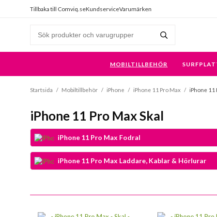
Tillbaka till Comviq.se
Kundservice
Varumärken
MOBILTILLBEHÖR
SURFPLAT
Startsida
/
Mobiltillbehör
/
iPhone
/
iPhone 11 Pro Max
/
iPhone 11 
iPhone 11 Pro Max Skal
iPhone 11 Pro Max Fodral
iPhone 11 Pro Max Laddare, Kablar & Hörlurar