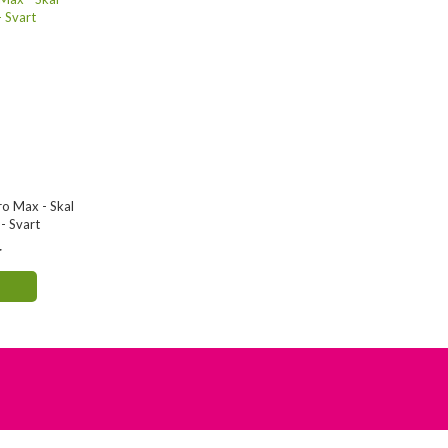
ro Max - Skal
 - Svart
r