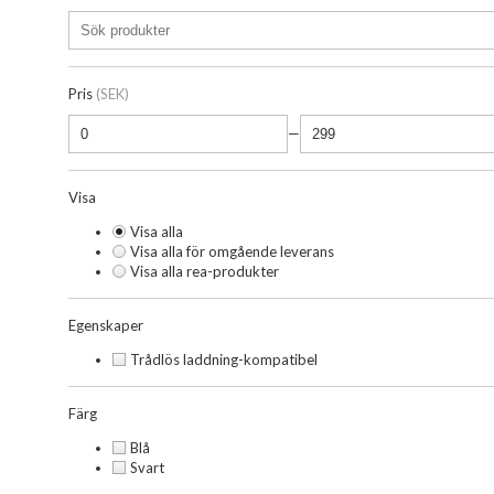
Pris
(SEK)
—
Visa
Visa alla
Visa alla för omgående leverans
Visa alla rea-produkter
Egenskaper
Trådlös laddning-kompatibel
Färg
Blå
Svart