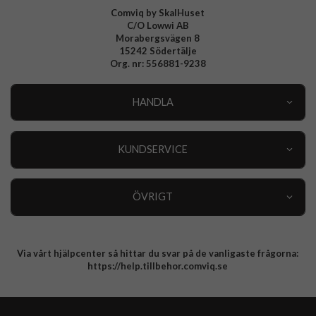
Comviq by SkalHuset
C/O Lowwi AB
Morabergsvägen 8
15242 Södertälje
Org. nr: 556881-9238
HANDLA
Outlet
Nyheter
KUNDSERVICE
Varumärken
Kundservice
Specialkategorier
90 dagars öppet köp
ÖVRIGT
Köpevillkor
Om oss
Retur
Om cookies
Via vårt hjälpcenter så hittar du svar på de vanligaste frågorna:
Integritetspolicy
https://help.tillbehor.comviq.se