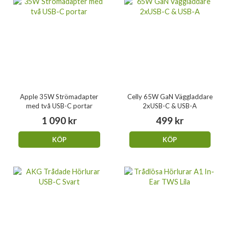
Apple 35W Strömadapter
Celly 65W GaN Väggladdare
med två USB-C portar
2xUSB-C & USB-A
1 090 kr
499 kr
KÖP
KÖP