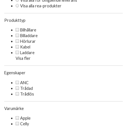
Visa alla för omgående leverans
Visa alla rea-produkter
Produkttyp
Bilhållare
Billaddare
Hörlurar
Kabel
Laddare
Visa fler
Egenskaper
ANC
Trådad
Trådlös
Varumärke
Apple
Celly