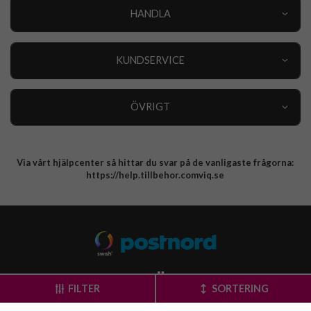
HANDLA
Outlet
Nyheter
KUNDSERVICE
Varumärken
Kundservice
Specialkategorier
90 dagars öppet köp
ÖVRIGT
Köpevillkor
Om oss
Retur
Om cookies
Via vårt hjälpcenter så hittar du svar på de vanligaste frågorna:
Integritetspolicy
https://help.tillbehor.comviq.se
FILTER
SORTERING