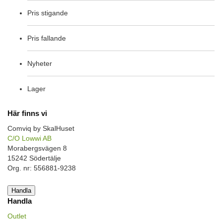
Pris stigande
Pris fallande
Nyheter
Lager
Här finns vi
Comviq by SkalHuset
C/O Lowwi AB
Morabergsvägen 8
15242 Södertälje
Org. nr: 556881-9238
Handla
Handla
Outlet