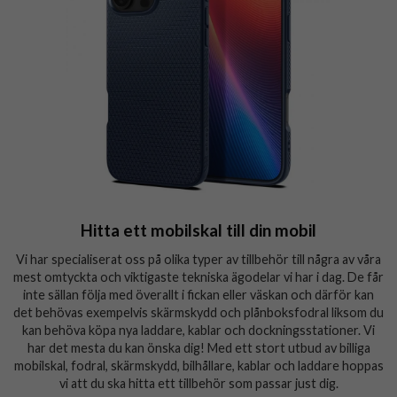
Hitta ett mobilskal till din mobil
Vi har specialiserat oss på olika typer av tillbehör till några av våra
mest omtyckta och viktigaste tekniska ägodelar vi har i dag. De får
inte sällan följa med överallt i fickan eller väskan och därför kan
det behövas exempelvis skärmskydd och plånboksfodral liksom du
kan behöva köpa nya laddare, kablar och dockningsstationer. Vi
har det mesta du kan önska dig! Med ett stort utbud av billiga
mobilskal, fodral, skärmskydd, bilhållare, kablar och laddare hoppas
vi att du ska hitta ett tillbehör som passar just dig.