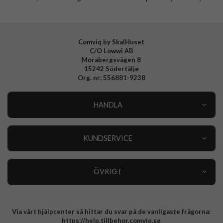
Comviq by SkalHuset
C/O Lowwi AB
Morabergsvägen 8
15242 Södertälje
Org. nr: 556881-9238
HANDLA
Outlet
Nyheter
KUNDSERVICE
Varumärken
Kundservice
Specialkategorier
90 dagars öppet köp
ÖVRIGT
Köpevillkor
Om oss
Retur
Om cookies
Via vårt hjälpcenter så hittar du svar på de vanligaste frågorna:
Integritetspolicy
https://help.tillbehor.comviq.se