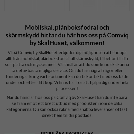
Mobilskal, plånboksfodral och
skärmskydd hittar du här hos oss på Comviq
by SkalHuset, välkommen!
Vi på Comviq by SkalHuset erbjuder dig möjligheten att shoppa
allt från mobilskal, plånboksfodral till skärmskydd, tillbehör till din
surfplatta och mycket mer! Vårt mål är att du som kund ska kunna
ta del av bästa möjliga service. Om du har några frågor eller
funderingar kring vårt sortiment kan du ta kontakt med oss både
under och efter ditt köp. Vi finns här för att hjälpa dig under hela
processen!
När du handlar hos oss på Comviq by SkalHuset kan du inte bara
se fram emot ett brett utbud med produkter inom de olika
kategorierna. Du kan också räkna med snabba leveranser oftast
direkt hem till din postlåda.
POPULÄRA PRODUKTER