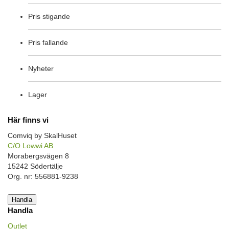
Pris stigande
Pris fallande
Nyheter
Lager
Här finns vi
Comviq by SkalHuset
C/O Lowwi AB
Morabergsvägen 8
15242 Södertälje
Org. nr: 556881-9238
Handla
Handla
Outlet