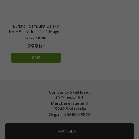
Buffalo - Samsung Galaxy
Note 9 - Fodral - 2in1 Magnet
Case - Brun
299 kr
KÖP
Comviq by SkalHuset
C/O Lowwi AB
Morabergsvägen 8
15242 Södertälje
Org. nr: 556881-9238
HANDLA