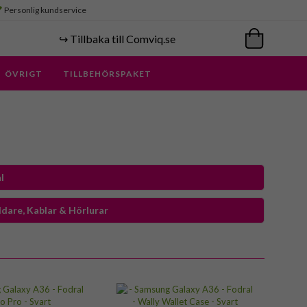
Personlig kundservice
↪️ Tillbaka till Comviq.se
ÖVRIGT
TILLBEHÖRSPAKET
l
dare, Kablar & Hörlurar