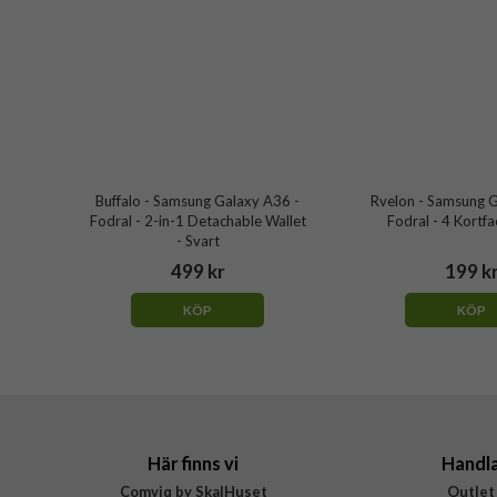
Buffalo - Samsung Galaxy A36 -
Rvelon - Samsung G
Fodral - 2-in-1 Detachable Wallet
Fodral - 4 Kortfa
- Svart
499 kr
199 k
KÖP
KÖP
Här finns vi
Handl
Comviq by SkalHuset
Outlet