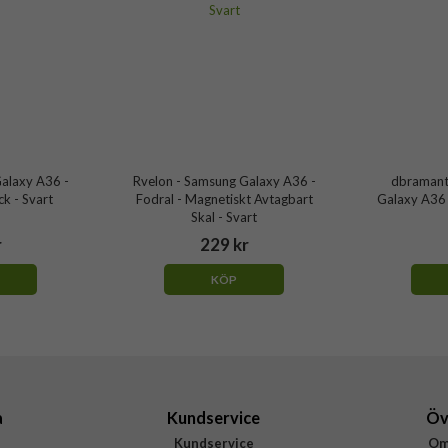
alaxy A36 -
Rvelon - Samsung Galaxy A36 -
dbramant
ck - Svart
Fodral - Magnetiskt Avtagbart
Galaxy A36 -
Skal - Svart
r
229 kr
KÖP
a
Kundservice
Öv
Kundservice
Om