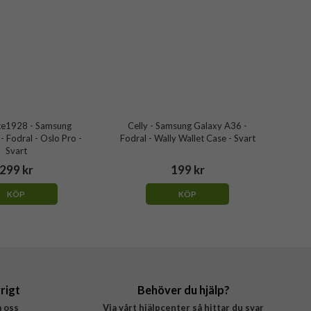
e1928 - Samsung
Celly - Samsung Galaxy A36 -
 Fodral - Oslo Pro -
Fodral - Wally Wallet Case - Svart
Svart
299 kr
199 kr
KÖP
KÖP
rigt
Behöver du hjälp?
 oss
Via vårt hjälpcenter så hittar du svar