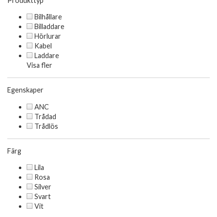
Produkttyp
Bilhållare
Billaddare
Hörlurar
Kabel
Laddare
Visa fler
Egenskaper
ANC
Trådad
Trådlös
Färg
Lila
Rosa
Silver
Svart
Vit