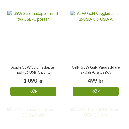
Apple 35W Strömadapter
Celly 65W GaN Väggladdare
med två USB-C portar
2xUSB-C & USB-A
1 090 kr
499 kr
KÖP
KÖP