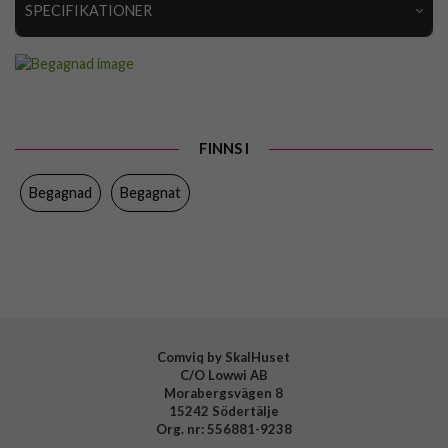
SPECIFIKATIONER
Artikelnummer
96593-2
EAN
7350143091001
FINNS I
Begagnad
Begagnat
Comviq by SkalHuset
C/O Lowwi AB
Morabergsvägen 8
15242 Södertälje
Org. nr: 556881-9238