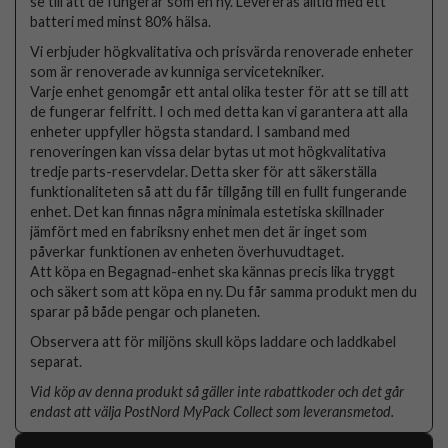
se till att de fungerar som en ny. Levereras alltid med ett
batteri med minst 80% hälsa.
Vi erbjuder högkvalitativa och prisvärda renoverade enheter
som är renoverade av kunniga servicetekniker.
Varje enhet genomgår ett antal olika tester för att se till att
de fungerar felfritt. I och med detta kan vi garantera att alla
enheter uppfyller högsta standard. I samband med
renoveringen kan vissa delar bytas ut mot högkvalitativa
tredje parts-reservdelar. Detta sker för att säkerställa
funktionaliteten så att du får tillgång till en fullt fungerande
enhet. Det kan finnas några minimala estetiska skillnader
jämfört med en fabriksny enhet men det är inget som
påverkar funktionen av enheten överhuvudtaget.
Att köpa en Begagnad-enhet ska kännas precis lika tryggt
och säkert som att köpa en ny. Du får samma produkt men du
sparar på både pengar och planeten.
Observera att för miljöns skull köps laddare och laddkabel
separat.
Vid köp av denna produkt så gäller inte rabattkoder och det går
endast att välja PostNord MyPack Collect som leveransmetod.