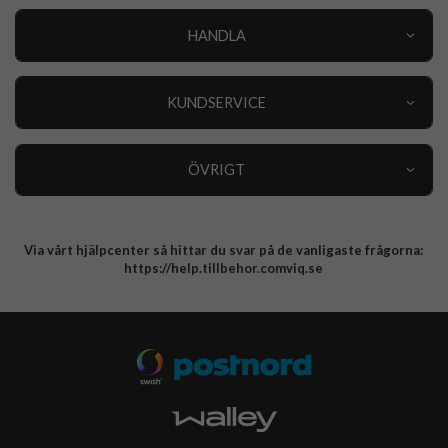
HANDLA
Outlet
Nyheter
KUNDSERVICE
Varumärken
Kundservice
Specialkategorier
90 dagars öppet köp
ÖVRIGT
Köpevillkor
Om oss
Retur
Om cookies
Via vårt hjälpcenter så hittar du svar på de vanligaste frågorna:
Integritetspolicy
https://help.tillbehor.comviq.se