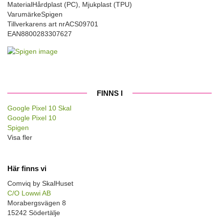
Material
Hårdplast (PC), Mjukplast (TPU)
Varumärke
Spigen
Tillverkarens art nr
ACS09701
EAN
8800283307627
FINNS I
Google Pixel 10 Skal
Google Pixel 10
Spigen
Visa fler
Här finns vi
Comviq by SkalHuset
C/O Lowwi AB
Morabergsvägen 8
15242 Södertälje