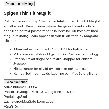
Produktbeskrivning
Spigen Thin Fit MagFit
Put the thin in nothing. Skydda din telefon med Thin Fit MagFit för
en tidlös look. Dess minimalistiska design och slanka silhuett gör
den till en perfekt passform för alla livsstilar. Nu komplett med
MagFit-teknologi, som öppnar dörren till en värld av MagSafe-
tillbehör.
Tillverkad av premium PC och TPU för hållbarhet
Militärklassad stötskydd genom Air Cushion Technology
Precisa utskärningar och taktila knappar för enklare
åtkomst
Höjda kanter för skydd av skärmen och kameran
Kompatibel med trådlös laddning och MagSafe-tillbehör
Specifikationer
Artikelnummer
109957
Passar till
Google Pixel 10, Google Pixel 10 Pro
Produkttyp
Skal
Egenskaper
MagSafe-kompatibel
Färg
Grön