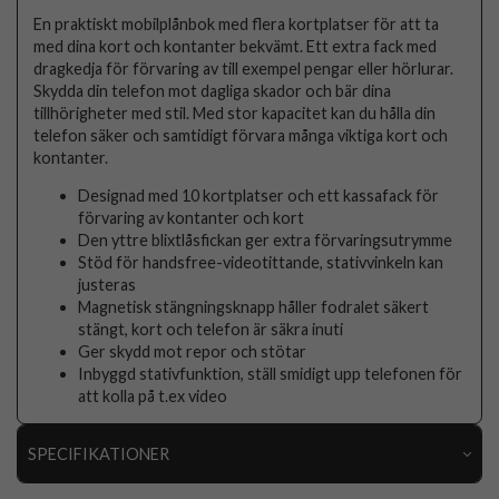
En praktiskt mobilplånbok med flera kortplatser för att ta
med dina kort och kontanter bekvämt. Ett extra fack med
dragkedja för förvaring av till exempel pengar eller hörlurar.
Skydda din telefon mot dagliga skador och bär dina
tillhörigheter med stil. Med stor kapacitet kan du hålla din
telefon säker och samtidigt förvara många viktiga kort och
kontanter.
Designad med 10 kortplatser och ett kassafack för
förvaring av kontanter och kort
Den yttre blixtlåsfickan ger extra förvaringsutrymme
Stöd för handsfree-videotittande, stativvinkeln kan
justeras
Magnetisk stängningsknapp håller fodralet säkert
stängt, kort och telefon är säkra inuti
Ger skydd mot repor och stötar
Inbyggd stativfunktion, ställ smidigt upp telefonen för
att kolla på t.ex video
SPECIFIKATIONER