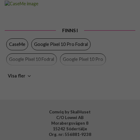
Artikelnummer
108384
Passar
Google Pixel 10, Google Pixel 10 Pro, Google Pixel
till
9, Google Pixel 9 Pro
Produkttyp
Fodral
FINNS I
Egenskaper
Dragkedja, Handrem, Kortfack, Stativfunktion
CaseMe
Google Pixel 10 Pro Fodral
Färg
Svart
Google Pixel 10 Fodral
Google Pixel 10 Pro
Material
Konstläder, Mjukplast (TPU)
Varumärke
CaseMe
Google Pixel 10
Google Pixel 9 Pro Fodral
Visa fler
Google Pixel 9 Fodral
Google Pixel 9 Pro
Google Pixel 9
Comviq by SkalHuset
C/O Lowwi AB
Morabergsvägen 8
15242 Södertälje
Org. nr: 556881-9238