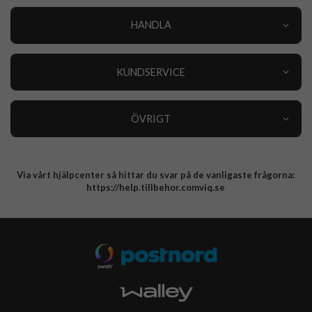
HANDLA
Outlet
Nyheter
KUNDSERVICE
Varumärken
Kundservice
Specialkategorier
90 dagars öppet köp
ÖVRIGT
Köpevillkor
Om oss
Retur
Om cookies
Via vårt hjälpcenter så hittar du svar på de vanligaste frågorna:
Integritetspolicy
https://help.tillbehor.comviq.se