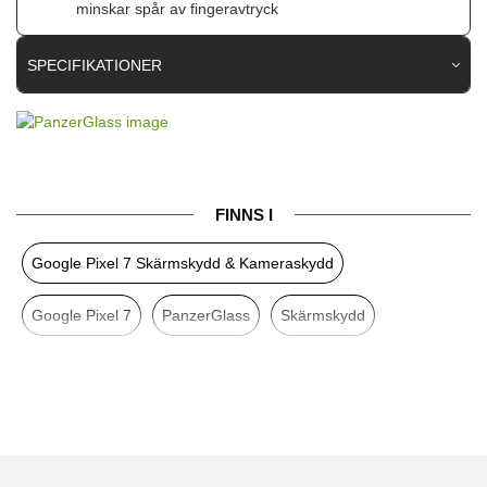
minskar spår av fingeravtryck
SPECIFIKATIONER
Artikelnummer
80636
Passar till
Google Pixel 7
Produkttyp
Skärmskydd
FINNS I
Egenskaper
Case friendly
Google Pixel 7 Skärmskydd & Kameraskydd
Färg
Genomskinlig
Material
Härdat glas
Google Pixel 7
PanzerGlass
Skärmskydd
Varumärke
PanzerGlass
Google Pixel
Mobiltillbehör
Tillverkarens art nr
4772
EAN
5711724047725