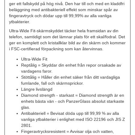
ger ett fallskydd på hög nivå. Den har till och med en kladdfri
beläggning med antibakteriell effekt som minskar spår av
fingeravtryck och dödar upp till 99,99% av alla vanliga
ytbakterier.
Ultra-Wide Fit-skärmskyddet täcker hela framsidan av din
telefon, samtidigt som det lämnar plats för ett skal/fodral. Det
ger en komplett och kristallklar bild av din skärm och kommer
i FSC-certifierad förpackning som kan återvinnas.
Ultra-Wide Fit
Reptålig = Skyddar din enhet från repor orsakade av
vardagens faror.
Stöttålig = Håller din enhet säker från ditt vardagliga
fumlande, fall och skärmsprickor.
Längre livslängd
Diamond strength - starkast = Diamond strength är en
enhets bästa vän - och PanzerGlass absolut starkaste
glas.
Antibakteriell = Bevisat döda upp till 99,99 % av alla
vanliga ytbakterier i enlighet med ISO 22196 och JIS Z
2801.
Fingeravtrycksresistent = Avvisar olja och vatten,