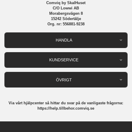
Comviq by SkalHuset
C/O Lowwi AB
Morabergsvägen 8
15242 Södertälje
Org. nr: 556881-9238
HANDLA
Outlet
Nyheter
KUNDSERVICE
Varumärken
Kundservice
Specialkategorier
90 dagars öppet köp
ÖVRIGT
Köpevillkor
Om oss
Retur
Om cookies
Via vårt hjälpcenter så hittar du svar på de vanligaste frågorna:
Integritetspolicy
https://help.tillbehor.comviq.se