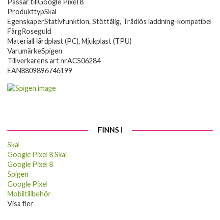
Passar till
Google Pixel 8
Produkttyp
Skal
Egenskaper
Stativfunktion, Stöttålig, Trådlös laddning-kompatibel
Färg
Roseguld
Material
Hårdplast (PC), Mjukplast (TPU)
Varumärke
Spigen
Tillverkarens art nr
ACS06284
EAN
8809896746199
FINNS I
Skal
Google Pixel 8 Skal
Google Pixel 8
Spigen
Google Pixel
Mobiltillbehör
Visa fler