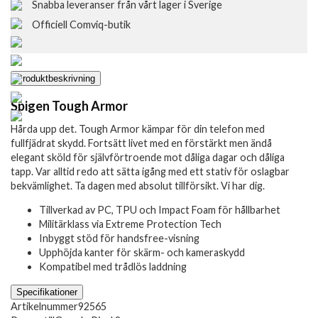
Snabba leveranser från vårt lager i Sverige
Officiell Comviq-butik
Produktbeskrivning
Spigen Tough Armor
Hårda upp det. Tough Armor kämpar för din telefon med
fullfjädrat skydd. Fortsätt livet med en förstärkt men ändå
elegant sköld för självförtroende mot dåliga dagar och dåliga
tapp. Var alltid redo att sätta igång med ett stativ för oslagbar
bekvämlighet. Ta dagen med absolut tillförsikt. Vi har dig.
Tillverkad av PC, TPU och Impact Foam för hållbarhet
Militärklass via Extreme Protection Tech
Inbyggt stöd för handsfree-visning
Upphöjda kanter för skärm- och kameraskydd
Kompatibel med trådlös laddning
Specifikationer
Artikelnummer
92565