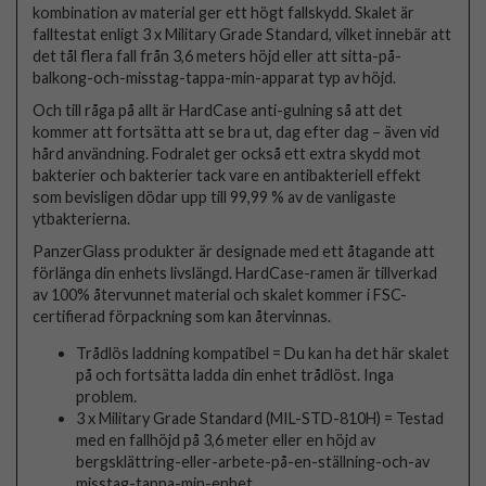
kombination av material ger ett högt fallskydd. Skalet är
falltestat enligt 3 x Military Grade Standard, vilket innebär att
det tål flera fall från 3,6 meters höjd eller att sitta-på-
balkong-och-misstag-tappa-min-apparat typ av höjd.
Och till råga på allt är HardCase anti-gulning så att det
kommer att fortsätta att se bra ut, dag efter dag – även vid
hård användning. Fodralet ger också ett extra skydd mot
bakterier och bakterier tack vare en antibakteriell effekt
som bevisligen dödar upp till 99,99 % av de vanligaste
ytbakterierna.
PanzerGlass produkter är designade med ett åtagande att
förlänga din enhets livslängd. HardCase-ramen är tillverkad
av 100% återvunnet material och skalet kommer i FSC-
certifierad förpackning som kan återvinnas.
Trådlös laddning kompatibel = Du kan ha det här skalet
på och fortsätta ladda din enhet trådlöst. Inga
problem.
3 x Military Grade Standard (MIL-STD-810H) = Testad
med en fallhöjd på 3,6 meter eller en höjd av
bergsklättring-eller-arbete-på-en-ställning-och-av
misstag-tappa-min-enhet.