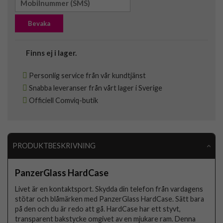
Bevaka
Finns ej i lager.
Personlig service från vår kundtjänst
Snabba leveranser från vårt lager i Sverige
Officiell Comviq-butik
PRODUKTBESKRIVNING
PanzerGlass HardCase
Livet är en kontaktsport. Skydda din telefon från vardagens
stötar och blåmärken med PanzerGlass HardCase. Sätt bara
på den och du är redo att gå. HardCase har ett styvt,
transparent bakstycke omgivet av en mjukare ram. Denna