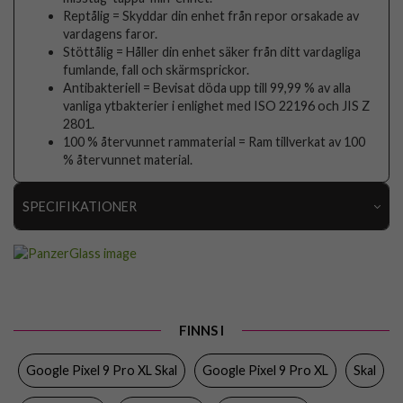
Reptålig = Skyddar din enhet från repor orsakade av
vardagens faror.
Stöttålig = Håller din enhet säker från ditt vardagliga
fumlande, fall och skärmsprickor.
Antibakteriell = Bevisat döda upp till 99,99 % av alla
vanliga ytbakterier i enlighet med ISO 22196 och JIS Z
2801.
100 % återvunnet rammaterial = Ram tillverkat av 100
% återvunnet material.
SPECIFIKATIONER
Artikelnummer
102431
Passar till
Google Pixel 9 Pro XL
Produkttyp
Skal
FINNS I
Egenskaper
Trådlös laddning-kompatibel
Google Pixel 9 Pro XL Skal
Google Pixel 9 Pro XL
Skal
Färg
Genomskinlig