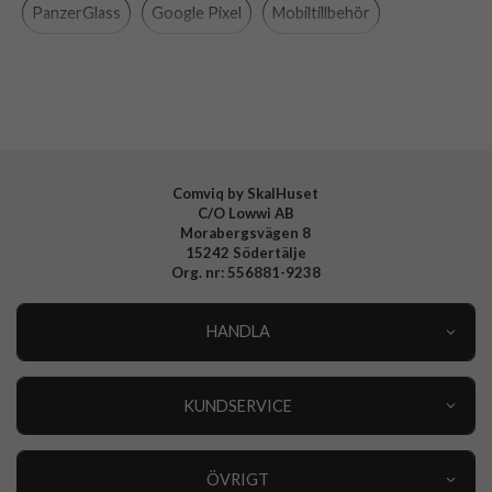
Material
Hårdplast (PC), Mjukplast (TPU)
PanzerGlass
Google Pixel
Mobiltillbehör
Varumärke
PanzerGlass
Tillverkarens art nr
1266
EAN
5715685000607
Comviq by SkalHuset
C/O Lowwi AB
Morabergsvägen 8
15242 Södertälje
Org. nr: 556881-9238
HANDLA
Outlet
Nyheter
KUNDSERVICE
Varumärken
Kundservice
Specialkategorier
90 dagars öppet köp
ÖVRIGT