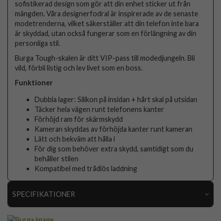
sofistikerad design som gör att din enhet sticker ut från
mängden. Våra designerfodral är inspirerade av de senaste
modetrenderna, vilket säkerställer att din telefon inte bara
är skyddad, utan också fungerar som en förlängning av din
personliga stil.
Burga Tough-skalen är ditt VIP-pass till modedjungeln. Bli
vild, förbli listig och lev livet som en boss.
Funktioner
Dubbla lager: Silikon på insidan + hårt skal på utsidan
Täcker hela vägen runt telefonens kanter
Förhöjd ram för skärmskydd
Kameran skyddas av förhöjda kanter runt kameran
Lätt och bekväm att hålla i
För dig som behöver extra skydd, samtidigt som du
behåller stilen
Kompatibel med trådlös laddning
SPECIFIKATIONER
Artikelnummer
118507