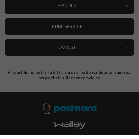
HANDLA
Outlet
Nyheter
KUNDSERVICE
Varumärken
Kundservice
Specialkategorier
90 dagars öppet köp
ÖVRIGT
Köpevillkor
Om oss
Retur
Om cookies
Via vårt hjälpcenter så hittar du svar på de vanligaste frågorna:
Integritetspolicy
https://help.tillbehor.comviq.se