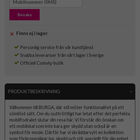
Bevaka
Finns ej i lager.
Personlig service från vår kundtjänst
Snabba leveranser från vårt lager i Sverige
Officiell Comviq-butik
PRODUKTBESKRIVNING
Välkommen till BURGA, där stil möter funktionalitet på ett
sömlöst sätt. Om du outtröttligt har letat efter det perfekta
mobilfodralet slutar din resa här. Vi förstår din önskan om
ett mobilskal som inte bara ger skydd utan också är en
symbol för mode. Därför har vi skräddarsytt en kollektion
som förkroppsligar lyx, skydd och stil, speciellt för din enhet.