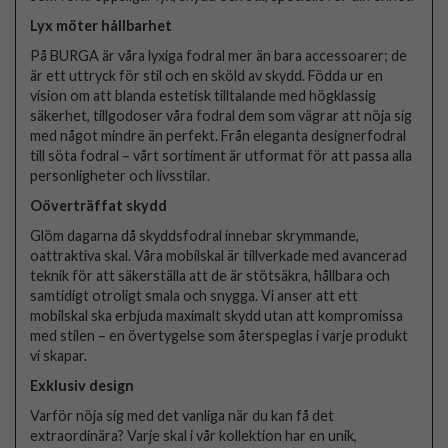
Lyx möter hållbarhet
På BURGA är våra lyxiga fodral mer än bara accessoarer; de
är ett uttryck för stil och en sköld av skydd. Födda ur en
vision om att blanda estetisk tilltalande med högklassig
säkerhet, tillgodoser våra fodral dem som vägrar att nöja sig
med något mindre än perfekt. Från eleganta designerfodral
till söta fodral – vårt sortiment är utformat för att passa alla
personligheter och livsstilar.
Oöverträffat skydd
Glöm dagarna då skyddsfodral innebar skrymmande,
oattraktiva skal. Våra mobilskal är tillverkade med avancerad
teknik för att säkerställa att de är stötsäkra, hållbara och
samtidigt otroligt smala och snygga. Vi anser att ett
mobilskal ska erbjuda maximalt skydd utan att kompromissa
med stilen – en övertygelse som återspeglas i varje produkt
vi skapar.
Exklusiv design
Varför nöja sig med det vanliga när du kan få det
extraordinära? Varje skal i vår kollektion har en unik,