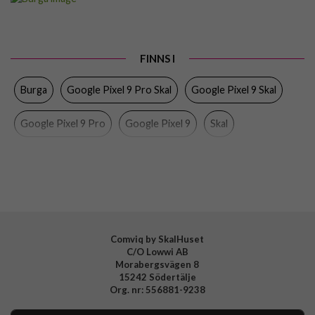
Passar till
Google Pixel 9, Google Pixel 9 Pro
Produkttyp
Skal
FINNS I
Färg
Flerfärgad
Burga
Google Pixel 9 Pro Skal
Google Pixel 9 Skal
Material
Hårdplast (PC), Mjukplast (TPU)
Varumärke
Burga
Google Pixel 9 Pro
Google Pixel 9
Skal
Tillverkarens art nr
953847
EAN
4772229538478
Comviq by SkalHuset
C/O Lowwi AB
Morabergsvägen 8
15242 Södertälje
Org. nr: 556881-9238