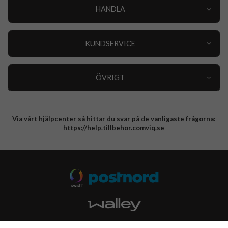
HANDLA
Outlet
Nyheter
KUNDSERVICE
Varumärken
Kundservice
Specialkategorier
90 dagars öppet köp
ÖVRIGT
Köpevillkor
Om oss
Retur
Om cookies
Via vårt hjälpcenter så hittar du svar på de vanligaste frågorna:
Integritetspolicy
https://help.tillbehor.comviq.se