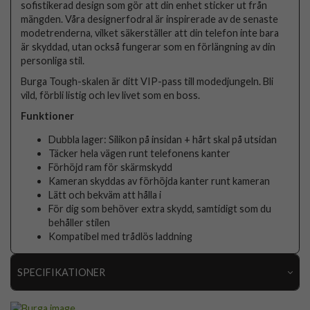
sofistikerad design som gör att din enhet sticker ut från
mängden. Våra designerfodral är inspirerade av de senaste
modetrenderna, vilket säkerställer att din telefon inte bara
är skyddad, utan också fungerar som en förlängning av din
personliga stil.
Burga Tough-skalen är ditt VIP-pass till modedjungeln. Bli
vild, förbli listig och lev livet som en boss.
Funktioner
Dubbla lager: Silikon på insidan + hårt skal på utsidan
Täcker hela vägen runt telefonens kanter
Förhöjd ram för skärmskydd
Kameran skyddas av förhöjda kanter runt kameran
Lätt och bekväm att hålla i
För dig som behöver extra skydd, samtidigt som du
behåller stilen
Kompatibel med trådlös laddning
SPECIFIKATIONER
Artikelnummer
118508