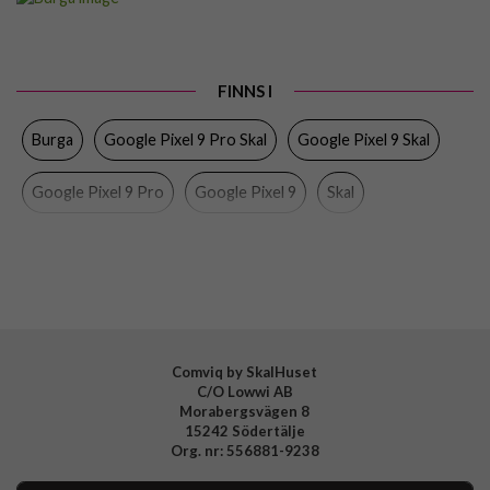
Passar till
Google Pixel 9, Google Pixel 9 Pro
Produkttyp
Skal
FINNS I
Färg
Flerfärgad
Burga
Google Pixel 9 Pro Skal
Google Pixel 9 Skal
Material
Hårdplast (PC), Mjukplast (TPU)
Varumärke
Burga
Google Pixel 9 Pro
Google Pixel 9
Skal
Tillverkarens art nr
954405
EAN
4772229544059
Comviq by SkalHuset
C/O Lowwi AB
Morabergsvägen 8
15242 Södertälje
Org. nr: 556881-9238