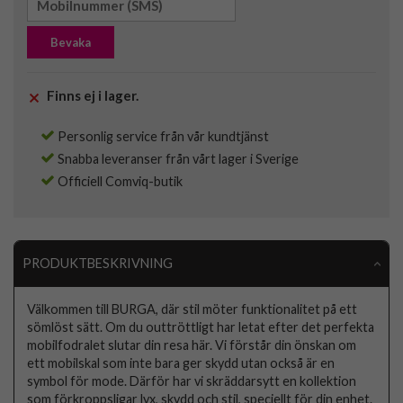
Bevaka
Finns ej i lager.
Personlig service från vår kundtjänst
Snabba leveranser från vårt lager i Sverige
Officiell Comviq-butik
PRODUKTBESKRIVNING
Välkommen till BURGA, där stil möter funktionalitet på ett
sömlöst sätt. Om du outtröttligt har letat efter det perfekta
mobilfodralet slutar din resa här. Vi förstår din önskan om
ett mobilskal som inte bara ger skydd utan också är en
symbol för mode. Därför har vi skräddarsytt en kollektion
som förkroppsligar lyx, skydd och stil, speciellt för din enhet.