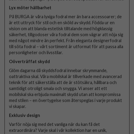
Lyx möter hållbarhet
På BURGA är våra lyxiga fodral mer än bara accessoarer; de
är ett uttryck för stil och en sköld av skydd. Födda ur en
vision om att blanda estetisk tilltalande med högklassig
säkerhet, tillgodoser våra fodral dem som vägrar att nöja sig
med något mindre än perfekt. Från eleganta designerfodral
till söta fodral – vårt sortiment är utformat för att passa alla
personligheter och livsstilar.
Oöverträffat skydd
Glöm dagarna då skyddsfodral innebar skrymmande,
oattraktiva skal. Våra mobilskal är tillverkade med avancerad
teknik för att säkerställa att de är stötsäkra, hållbara och
samtidigt otroligt smala och snygga. Vi anser att ett
mobilskal ska erbjuda maximalt skydd utan att kompromissa
med stilen – en övertygelse som återspeglas i varje produkt
vi skapar.
Exklusiv design
Varför nöja sig med det vanliga när du kan få det
extraordinära? Varje skal i vår kollektion har en unik,