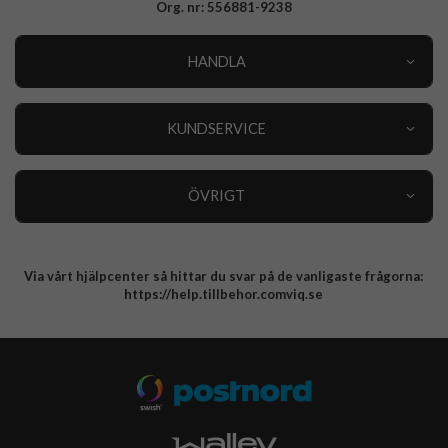
Org. nr: 556881-9238
HANDLA
Outlet
Nyheter
KUNDSERVICE
Varumärken
Kundservice
Specialkategorier
90 dagars öppet köp
ÖVRIGT
Köpevillkor
Om oss
Retur
Om cookies
Via vårt hjälpcenter så hittar du svar på de vanligaste frågorna:
Integritetspolicy
https://help.tillbehor.comviq.se