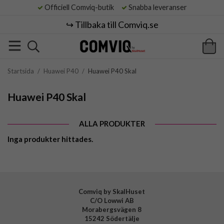
Officiell Comviq-butik
Snabba leveranser
↪️ Tillbaka till Comviq.se
Startsida
/
Huawei P40
/
Huawei P40 Skal
Huawei P40 Skal
ALLA PRODUKTER
Inga produkter hittades.
Comviq by SkalHuset
C/O Lowwi AB
Morabergsvägen 8
15242 Södertälje