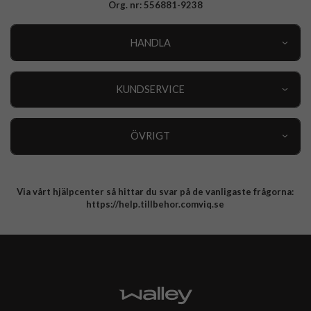
Org. nr: 556881-9238
HANDLA
Outlet
Nyheter
KUNDSERVICE
Varumärken
Kundservice
Specialkategorier
90 dagars öppet köp
ÖVRIGT
Köpevillkor
Om oss
Retur
Om cookies
Via vårt hjälpcenter så hittar du svar på de vanligaste frågorna:
Integritetspolicy
https://help.tillbehor.comviq.se