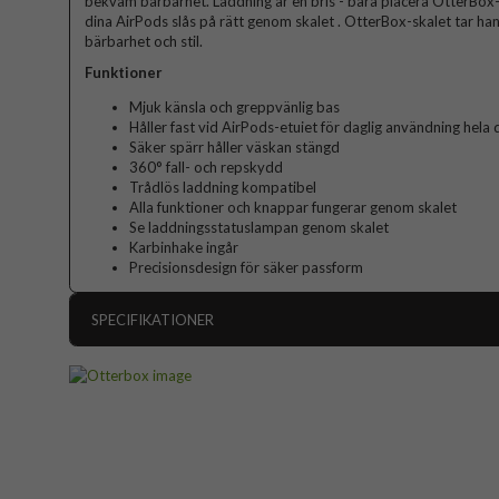
bekväm bärbarhet. Laddning är en bris - bara placera OtterBox-
dina AirPods slås på rätt genom skalet . OtterBox-skalet tar 
bärbarhet och stil.
Funktioner
Mjuk känsla och greppvänlig bas
Håller fast vid AirPods-etuiet för daglig användning hela
Säker spärr håller väskan stängd
360° fall- och repskydd
Trådlös laddning kompatibel
Alla funktioner och knappar fungerar genom skalet
Se laddningsstatuslampan genom skalet
Karbinhake ingår
Precisionsdesign för säker passform
SPECIFIKATIONER
Artikelnummer
Passar till
Produkttyp
Egenskaper