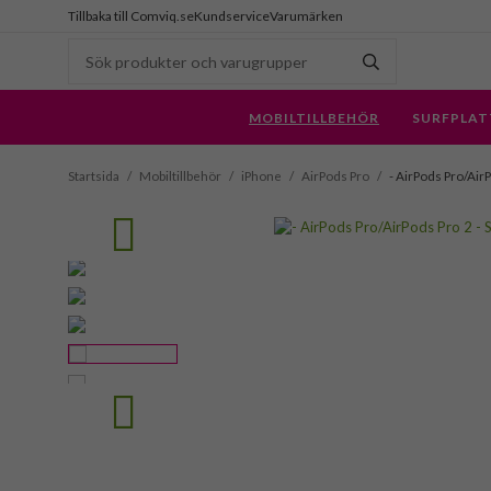
Tillbaka till Comviq.se
Kundservice
Varumärken
MOBILTILLBEHÖR
SURFPLAT
Startsida
/
Mobiltillbehör
/
iPhone
/
AirPods Pro
/
- AirPods Pro/Air