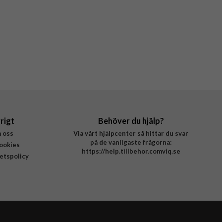
rigt
Behöver du hjälp?
 oss
Via vårt hjälpcenter så hittar du svar
på de vanligaste frågorna:
ookies
https://help.tillbehor.comviq.se
tetspolicy