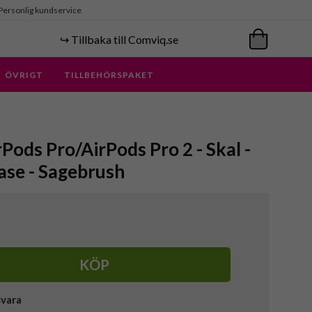
Personlig kundservice
↪️ Tillbaka till Comviq.se
ÖVRIGT
TILLBEHÖRSPAKET
Pods Pro/AirPods Pro 2 - Skal -
se - Sagebrush
KÖP
svara