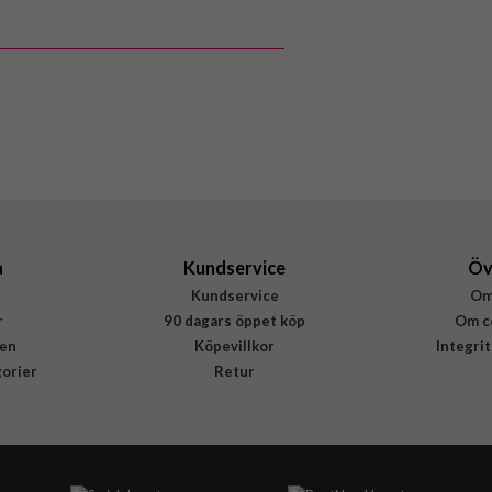
Grön
Hårdplast (PC), Mjukplast (TPU)
Otterbox
77-97242
840304781836
a
Kundservice
Öv
Kundservice
Om
r
90 dagars öppet köp
Om c
en
Köpevillkor
Integri
gorier
Retur