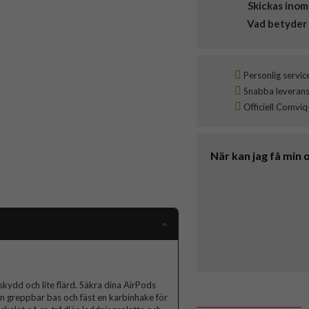
Skickas inom
Vad betyder 
Personlig servic
Snabba leveranser
Officiell Comviq
När kan jag få min 
skydd och lite flärd. Säkra dina AirPods
en greppbar bas och fäst en karbinhake för