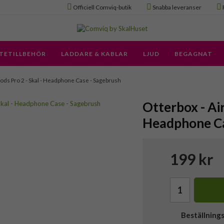
Officiell Comviq-butik
Snabba leveranser
TETILLBEHÖR
LADDARE & KABLAR
LJUD
BEGAGNAT
Pods Pro 2 - Skal - Headphone Case - Sagebrush
Otterbox - Air
Headphone Ca
199 kr
Beställning