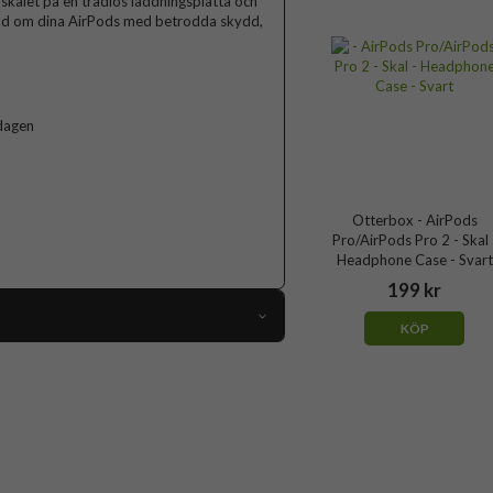
skalet på en trådlös laddningsplatta och
hand om dina AirPods med betrodda skydd,
 dagen
Otterbox - AirPods
Pro/AirPods Pro 2 - Skal 
Headphone Case - Svart
199 kr
KÖP
107506
AirPods Pro, AirPods Pro 2
Skal
Trådlös laddning-kompatibel