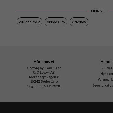
Färg
Material
FINNS I
Varumärke
AirPods Pro 2
AirPods Pro
Otterbox
Tillverkarens art nr
EAN
Här finns vi
Handl
Comviq by SkalHuset
Outlet
C/O Lowwi AB
Nyhete
Morabergsvägen 8
Varumärk
15242 Södertälje
Specialkate
Org. nr: 556881-9238