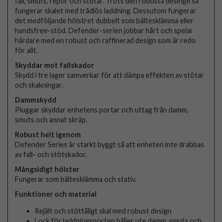
fall, smuts, repor och stötar. Trots den robusta desinge så
fungerar skalet med trådlös laddning. Dessutom fungerar
det medföljande hölstret dubbelt som bältesklämma eller
handsfree-stöd. Defender-serien jobbar hårt och spelar
hårdare med en robust och raffinerad design som är redo
för allt.
Skyddar mot fallskador
Skydd i tre lager samverkar för att dämpa effekten av stötar
och skakningar.
Dammskydd
Pluggar skyddar enhetens portar och uttag från damm,
smuts och annat skräp.
Robust helt igenom
Defender Series är starkt byggt så att enheten inte drabbas
av fall- och stötskador.
Mångsidigt hölster
Fungerar som bältesklämma och stativ.
Funktioner och material
Rejält och stöttåligt skal med robust design
Lock för laddningsporten håller ute damm, smuts och