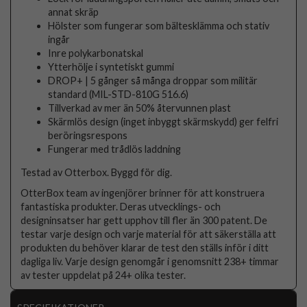
annat skräp
Hölster som fungerar som bältesklämma och stativ
ingår
Inre polykarbonatskal
Ytterhölje i syntetiskt gummi
DROP+ | 5 gånger så många droppar som militär
standard (MIL-STD-810G 516.6)
Tillverkad av mer än 50% återvunnen plast
Skärmlös design (inget inbyggt skärmskydd) ger felfri
beröringsrespons
Fungerar med trådlös laddning
Testad av Otterbox. Byggd för dig.
OtterBox team av ingenjörer brinner för att konstruera
fantastiska produkter. Deras utvecklings- och
designinsatser har gett upphov till fler än 300 patent. De
testar varje design och varje material för att säkerställa att
produkten du behöver klarar de test den ställs inför i ditt
dagliga liv. Varje design genomgår i genomsnitt 238+ timmar
av tester uppdelat på 24+ olika tester.