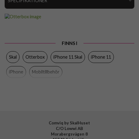
SPECIFIKATIONER
Artikelnummer
44147
Passar till
iPhone 11
Produkttyp
Skal
FINNS I
Egenskaper
Stöttålig
Skal
Otterbox
iPhone 11 Skal
iPhone 11
Färg
Svart
Material
Gummi, Hårdplast (PC)
iPhone
Mobiltillbehör
Varumärke
Otterbox
Tillverkarens art nr
77-62457
EAN
660543511830
Comviq by SkalHuset
C/O Lowwi AB
Morabergsvägen 8