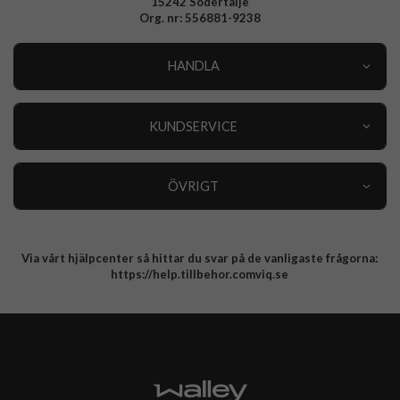
15242 Södertälje
Org. nr: 556881-9238
HANDLA
Outlet
Nyheter
KUNDSERVICE
Varumärken
Kundservice
Specialkategorier
90 dagars öppet köp
ÖVRIGT
Köpevillkor
Om oss
Retur
Om cookies
Via vårt hjälpcenter så hittar du svar på de vanligaste frågorna:
Integritetspolicy
https://help.tillbehor.comviq.se