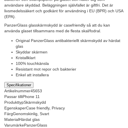
användare skyddad. Beläggningen självfallet är giftfri. Det är
livsmedelssäkert och godkänt för användning i EU (BPR) och USA
(EPA).
PanzerGlass glasskärmskydd är casefriendly så att du kan
använda glaset tillsammans med de flesta skal/fodral.
Original PanzerGlass antibakteriellt skärmskydd av härdat
glas
Skyddar skärmen
Kristallklart
100% touchkänsla
Resistant mot repor och bakterier
Enkel att installera
Specifikationer
Artikelnummer
45653
Passar till
iPhone 11
Produkttyp
Skärmskydd
Egenskaper
Case friendly, Privacy
Färg
Genomskinlig, Svart
Material
Härdat glas
Varumärke
PanzerGlass