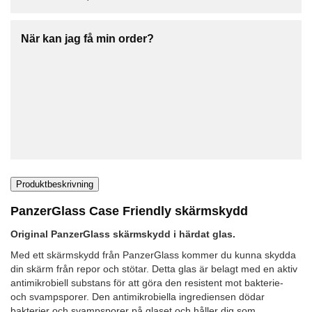
När kan jag få min order?
Produktbeskrivning
PanzerGlass Case Friendly skärmskydd
Original PanzerGlass skärmskydd i härdat glas.
Med ett skärmskydd från PanzerGlass kommer du kunna skydda
din skärm från repor och stötar. Detta glas är belagt med en aktiv
antimikrobiell substans för att göra den resistent mot bakterie-
och svampsporer. Den antimikrobiella ingrediensen dödar
bakterier och svampsporer på glaset och håller dig som