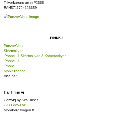
Tillverkarens art nr
P2665
EAN
5711724126659
FINNS I
PanzerGlass
Skärmskydd
iPhone 11 Skärmskydd & Kameraskydd
iPhone 11
iPhone
Mobiltillbehör
Visa fler
Här finns vi
Comviq by SkalHuset
C/O Lowwi AB
Morabergsvägen 8