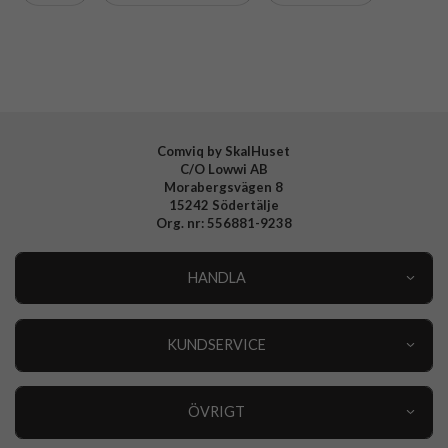
Material
Konstläder, Mjukplast (TPU)
Varumärke
CaseMe
Comviq by SkalHuset
C/O Lowwi AB
Morabergsvägen 8
15242 Södertälje
Org. nr: 556881-9238
HANDLA
Outlet
Nyheter
KUNDSERVICE
Varumärken
Kundservice
Specialkategorier
90 dagars öppet köp
ÖVRIGT
Köpevillkor
Om oss