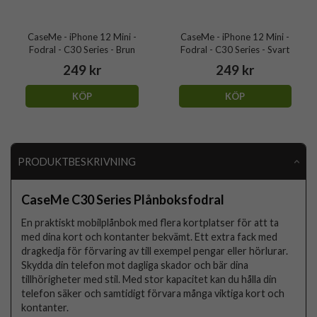
CaseMe - iPhone 12 Mini -
CaseMe - iPhone 12 Mini -
Fodral - C30 Series - Brun
Fodral - C30 Series - Svart
249 kr
249 kr
KÖP
KÖP
PRODUKTBESKRIVNING
CaseMe C30 Series Plånboksfodral
En praktiskt mobilplånbok med flera kortplatser för att ta
med dina kort och kontanter bekvämt. Ett extra fack med
dragkedja för förvaring av till exempel pengar eller hörlurar.
Skydda din telefon mot dagliga skador och bär dina
tillhörigheter med stil. Med stor kapacitet kan du hålla din
telefon säker och samtidigt förvara många viktiga kort och
kontanter.