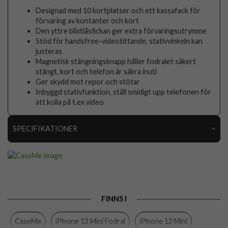
Designad med 10 kortplatser och ett kassafack för
förvaring av kontanter och kort
Den yttre blixtlåsfickan ger extra förvaringsutrymme
Stöd för handsfree-videotittande, stativvinkeln kan
justeras
Magnetisk stängningsknapp håller fodralet säkert
stängt, kort och telefon är säkra inuti
Ger skydd mot repor och stötar
Inbyggd stativfunktion, ställ smidigt upp telefonen för
att kolla på t.ex video
SPECIFIKATIONER
Artikelnummer
104800
Passar till
iPhone 12 Mini
Produkttyp
Fodral
FINNS I
Egenskaper
Dragkedja, Handrem, Kortfack, Stativfunktion
CaseMe
iPhone 12 Mini Fodral
iPhone 12 Mini
Färg
Blå