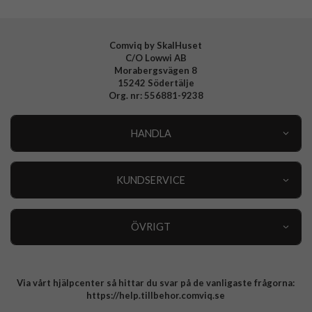
Comviq by SkalHuset
C/O Lowwi AB
Morabergsvägen 8
15242 Södertälje
Org. nr: 556881-9238
HANDLA
Outlet
Nyheter
KUNDSERVICE
Varumärken
Kundservice
Specialkategorier
90 dagars öppet köp
ÖVRIGT
Köpevillkor
Om oss
Retur
Om cookies
Via vårt hjälpcenter så hittar du svar på de vanligaste frågorna:
Integritetspolicy
https://help.tillbehor.comviq.se