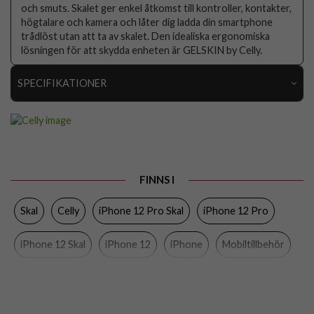
och smuts. Skalet ger enkel åtkomst till kontroller, kontakter,
högtalare och kamera och låter dig ladda din smartphone
trådlöst utan att ta av skalet. Den idealiska ergonomiska
lösningen för att skydda enheten är GELSKIN by Celly.
SPECIFIKATIONER
Artikelnummer
103784
Passar till
iPhone 12, iPhone 12 Pro
Produkttyp
Skal
FINNS I
Egenskaper
Trådlös laddning-kompatibel
Skal
Celly
iPhone 12 Pro Skal
iPhone 12 Pro
Färg
Genomskinlig
Material
Mjukplast (TPU)
iPhone 12 Skal
iPhone 12
iPhone
Mobiltillbehör
Varumärke
Celly
Tillverkarens art nr
GELSKIN1004
EAN
8021735761136