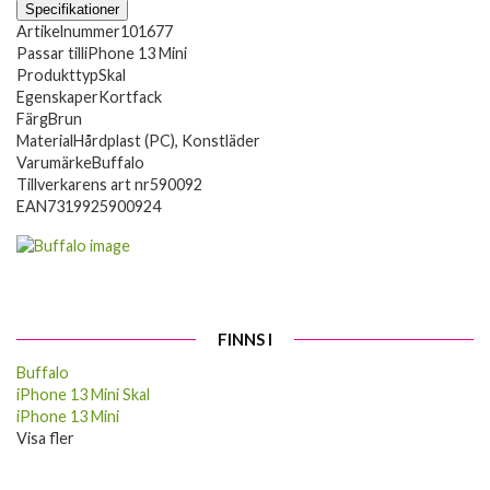
Specifikationer
Artikelnummer
101677
Passar till
iPhone 13 Mini
Produkttyp
Skal
Egenskaper
Kortfack
Färg
Brun
Material
Hårdplast (PC), Konstläder
Varumärke
Buffalo
Tillverkarens art nr
590092
EAN
7319925900924
FINNS I
Buffalo
iPhone 13 Mini Skal
iPhone 13 Mini
Visa fler