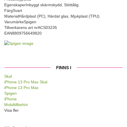
Egenskaper
Inbyggt skärmskydd, Stöttålig
Färg
Svart
Material
Hårdplast (PC), Härdat glas, Mjukplast (TPU)
Varumärke
Spigen
Tillverkarens art nr
ACS03235
EAN
8809756649820
FINNS I
Skal
iPhone 13 Pro Max Skal
iPhone 13 Pro Max
Spigen
iPhone
Mobiltillbehör
Visa fler