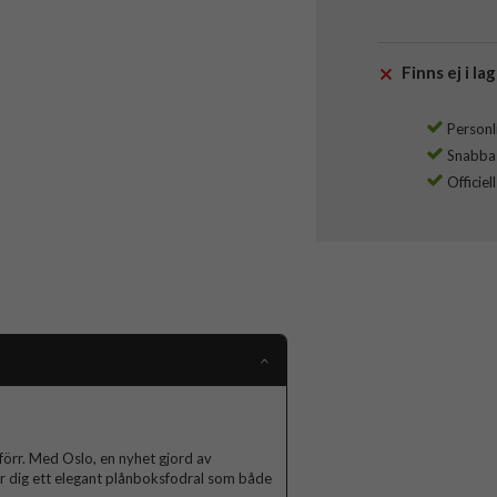
Finns ej i lag
Personli
Snabba l
Officiel
förr. Med Oslo, en nyhet gjord av
r dig ett elegant plånboksfodral som både