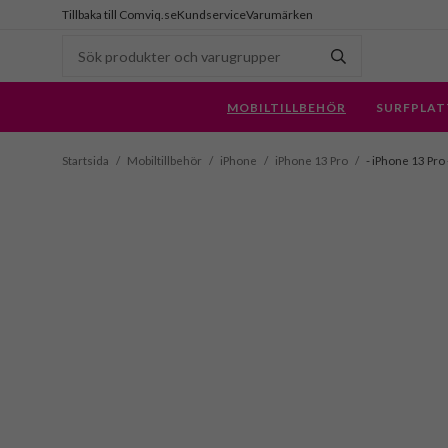
Tillbaka till Comviq.se
Kundservice
Varumärken
MOBILTILLBEHÖR
SURFPLAT
Startsida
/
Mobiltillbehör
/
iPhone
/
iPhone 13 Pro
/
- iPhone 13 Pro 