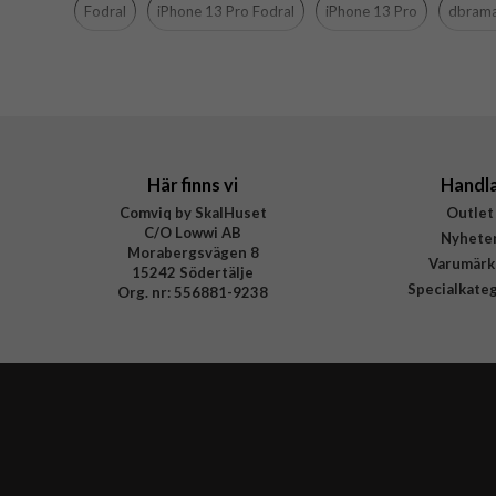
Fodral
iPhone 13 Pro Fodral
iPhone 13 Pro
dbram
Material
Varumärke
Tillverkarens art nr
EAN
Här finns vi
Handl
Comviq by SkalHuset
Outlet
C/O Lowwi AB
Nyhete
Morabergsvägen 8
Varumärk
15242 Södertälje
Specialkate
Org. nr: 556881-9238