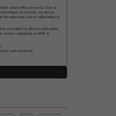
yfter såväl outfit som humör. Oslo är
 företaget i sin bransch, och du kan
r din enhet utan även är miljövänlig och
er som håller för alla krav på kvalitet,
välja. Genom vägledning av WWF är
t.
bidrar med stötskydd.
64305
iPhone 13 Pro
Fodral
Kortfack, Stativfunktion
Svart