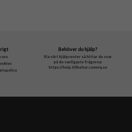
rigt
Behöver du hjälp?
 oss
Via vårt hjälpcenter så hittar du svar
på de vanligaste frågorna:
ookies
https://help.tillbehor.comviq.se
tetspolicy