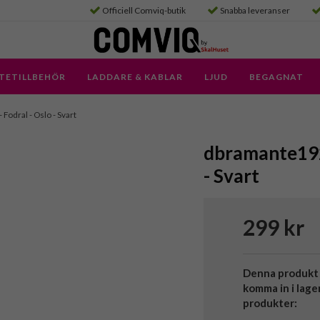
Officiell Comviq-butik
Snabba leveranser
TETILLBEHÖR
LADDARE & KABLAR
LJUD
BEGAGNAT
- Fodral - Oslo - Svart
dbramante1928
- Svart
299 kr
Denna produkt 
komma in i lage
produkter: