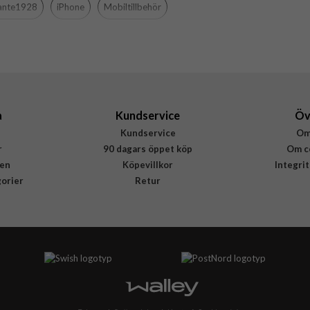
ante1928
iPhone
Mobiltillbehör
Konstläder, Återvunnen plast
dbramante1928
OS61BL001378
5711428013781
a
Kundservice
Öv
Kundservice
Om
r
90 dagars öppet köp
Om c
en
Köpevillkor
Integri
gorier
Retur