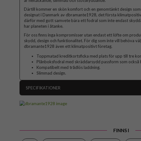
är heltäckande, slimmad och stötskyddande.
Därtill kommer en skön komfort och en genomtänkt design som l
designat i Danmark av dbramante1928, det första klimatpositiva
därför med gott samvete bära ett fodral som inte endast skydda
har planeten i åtanke.
För oss finns inga kompromisser utan endast ett löfte om produkt
skydd, design och funktionalitet. För dig som inte vill behöva 
dbramante1928 även ett klimatpositivt företag.
Toppmatad kreditkortsficka med plats för upp till tre kor
Plånboksfodral med skräddarsydd passform som också 
Kompatibelt med trådlös laddning.
Slimmad design.
SPECIFIKATIONER
Artikelnummer
Passar till
Produkttyp
FINNS I
Egenskaper
Färg