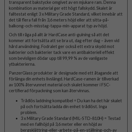
transparent bakstycke omgivet av en mjukare ram. Denna
kombination av material ger ett högt fallskydd. Skalet är
falltestat enligt 3 x Military Grade Standard, vilket innebär att
det tål flera fall från 3,6 meters höjd eller att sitta-på-
balkong-och-misstag-tappa-min-apparat typ av höjd.
Och till råga på allt är HardCase anti-gulning så att det
kommer att fortsätta att se bra ut, dag efter dag – även vid
hård användning. Fodralet ger också ett extra skydd mot
bakterier och bakterier tack vare en antibakteriell effekt
som bevisligen dödar upp till 99,99 % av de vanligaste
ytbakterierna.
PanzerGlass produkter är designade med ett åtagande att
förlänga din enhets livslängd. HardCase-ramen är tillverkad
av 100% återvunnet material och skalet kommer i FSC-
certifierad förpackning som kan återvinnas.
Trådlös laddning kompatibel = Du kan ha det här skalet
på och fortsätta ladda din enhet trådlöst. Inga
problem.
3 x Military Grade Standard (MIL-STD-810H) = Testad
med en fallhöjd på 3,6 meter eller en höjd av
bergsklättring-eller-arbete-på-en-ställning-och-av