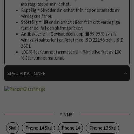
misstag-tappa-min-enhet.
Reptålig = Skyddar din enhet från repor orsakade av
vardagens faror.
Stöttålig = Håller din enhet säker från ditt vardagliga
fumlande, fall och skärmsprickor.
Antibakteriell = Bevisat döda upp till 99,99 % av alla
vanliga ytbakterier i enlighet med ISO 22196 och JIS Z
2801.
100 % återvunnet rammaterial = Ram tillverkat av 100
% återvunnet material.
SPECIFIKATIONER
Artikelnummer
76904
Passar till
iPhone 13, iPhone 14
Produkttyp
Skal
FINNS I
Egenskaper
MagSafe-kompatibel, Stöttålig
Skal
iPhone 14 Skal
iPhone 14
iPhone 13 Skal
Färg
Genomskinlig