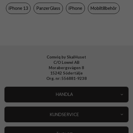
Material
Hårdplast (PC), Mjukplast (TPU)
iPhone 13
PanzerGlass
iPhone
Mobiltillbehör
Varumärke
PanzerGlass
Tillverkarens art nr
409
EAN
5711724004094
Comviq by SkalHuset
C/O Lowwi AB
Morabergsvägen 8
15242 Södertälje
Org. nr: 556881-9238
HANDLA
Outlet
Nyheter
KUNDSERVICE
Varumärken
Kundservice
Specialkategorier
90 dagars öppet köp