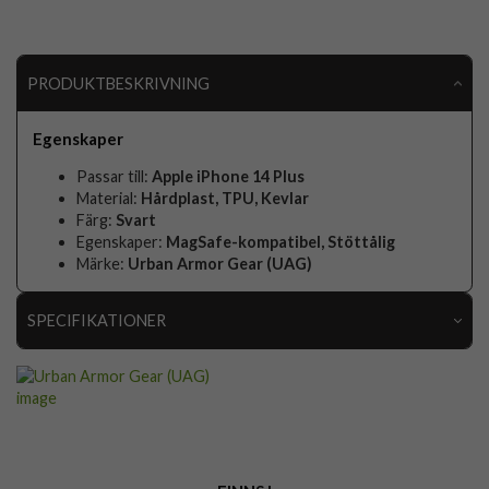
PRODUKTBESKRIVNING
Egenskaper
Passar till:
Apple iPhone 14 Plus
Material:
Hårdplast, TPU, Kevlar
Färg:
Svart
Egenskaper:
MagSafe-kompatibel, Stöttålig
Märke:
Urban Armor Gear (UAG)
SPECIFIKATIONER
Artikelnummer
77049
Passar till
iPhone 14 Plus
Produkttyp
Skal
Egenskaper
MagSafe-kompatibel, Stöttålig