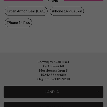
FINNS I
Färg
Svart
Urban Armor Gear (UAG)
iPhone 14 Plus Skal
Material
Hårdplast (PC), Kevlar, Mjukplast (TPU)
iPhone 14 Plus
Varumärke
Urban Armor Gear (UAG)
Tillverkarens art nr
114029113940
EAN
840283901584
Comviq by SkalHuset
C/O Lowwi AB
Morabergsvägen 8
15242 Södertälje
Org. nr: 556881-9238
HANDLA
Outlet
Nyheter