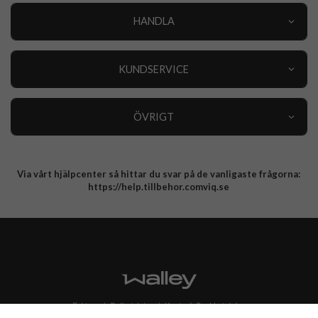
HANDLA
Outlet
Nyheter
KUNDSERVICE
Varumärken
Kundservice
Specialkategorier
90 dagars öppet köp
ÖVRIGT
Köpevillkor
Om oss
Retur
Om cookies
Via vårt hjälpcenter så hittar du svar på de vanligaste frågorna:
Integritetspolicy
https://help.tillbehor.comviq.se