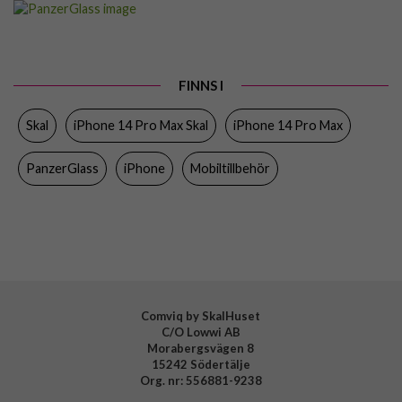
Passar till
iPhone 14 Pro Max
Produkttyp
Skal
FINNS I
Egenskaper
Trådlös laddning-kompatibel
Skal
iPhone 14 Pro Max Skal
iPhone 14 Pro Max
Färg
Genomskinlig, Svart
Material
Härdat glas, Återvunnen plast
PanzerGlass
iPhone
Mobiltillbehör
Varumärke
PanzerGlass
Tillverkarens art nr
408
EAN
5711724004087
Comviq by SkalHuset
C/O Lowwi AB
Morabergsvägen 8
15242 Södertälje
Org. nr: 556881-9238