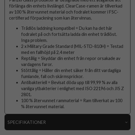
förlänga din enhets livslängd. ClearCase-ramen är tillverkad
av 100 % återvunnet material och fodralet kommer i FSC-
certifierad förpackning som kan återvinnas.
Trådlös laddning kompatibel = Du kan ha det här
fodralet på och fortsätta ladda din enhet trådlöst.
Inga problem.
2 x Military Grade Standard (MIL-STD-810H) = Testad
med en fallhöjd på 2,4 meter
Reptålig = Skyddar din enhet från repor orsakade av
vardagens faror.
Stöttålig = Håller din enhet säker från ditt vardagliga
fumlande, fall och skärmsprickor.
Antibakteriell = Bevisat döda upp till 99,99 % av alla
vanliga ytbakterier i enlighet med ISO 22196 och JIS Z
2801.
100 % återvunnet rammaterial = Ram tillverkat av 100
% återvunnet material.
SPECIFIKATIONER
Artikelnummer
76903