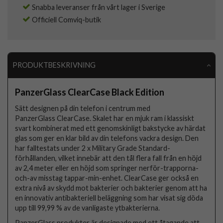
Snabba leveranser från vårt lager i Sverige
Officiell Comviq-butik
PRODUKTBESKRIVNING
PanzerGlass ClearCase Black Edition
Sätt designen på din telefon i centrum med
PanzerGlass ClearCase. Skalet har en mjuk ram i klassiskt
svart kombinerat med ett genomskinligt bakstycke av härdat
glas som ger en klar bild av din telefons vackra design. Den
har falltestats under 2 x Military Grade Standard-
förhållanden, vilket innebär att den tål flera fall från en höjd
av 2,4 meter eller en höjd som springer nerför-trapporna-
och-av misstag tappar-min-enhet. ClearCase ger också en
extra nivå av skydd mot bakterier och bakterier genom att ha
en innovativ antibakteriell beläggning som har visat sig döda
upp till 99,99 % av de vanligaste ytbakterierna.
PanzerGlass produkter är designade med ett åtagande att