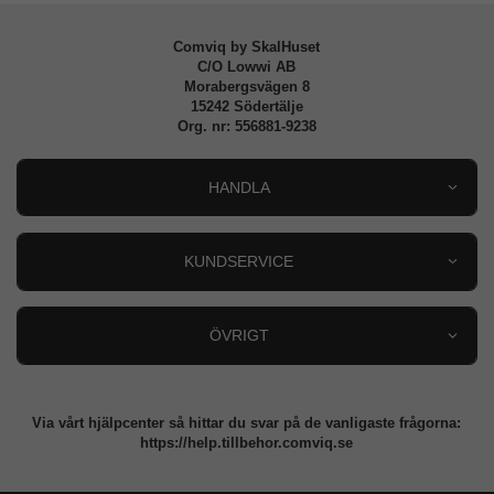
Comviq by SkalHuset
C/O Lowwi AB
Morabergsvägen 8
15242 Södertälje
Org. nr: 556881-9238
HANDLA
Outlet
Nyheter
KUNDSERVICE
Varumärken
Kundservice
Specialkategorier
90 dagars öppet köp
ÖVRIGT
Köpevillkor
Om oss
Retur
Om cookies
Via vårt hjälpcenter så hittar du svar på de vanligaste frågorna:
Integritetspolicy
https://help.tillbehor.comviq.se