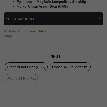
Egenskaper:
MagSafe-kompatibel, Stöttålig
Märke:
Urban Armor Gear (UAG)
SPECIFIKATIONER
Artikelnummer
77125
Passar till
iPhone 14 Pro Max
Produkttyp
Skal
Egenskaper
MagSafe-kompatibel, Stöttålig
FINNS I
Färg
Svart
Urban Armor Gear (UAG)
iPhone 14 Pro Max Skal
Material
Hårdplast (PC), Kevlar, Mjukplast (TPU)
iPhone 14 Pro Max
Varumärke
Urban Armor Gear (UAG)
Tillverkarens art nr
114051113940
EAN
840283902178