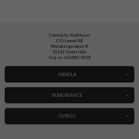
Tillverkarens art nr
ACS04816
EAN
8809811863475
Comviq by SkalHuset
C/O Lowwi AB
Morabergsvägen 8
15242 Södertälje
Org. nr: 556881-9238
HANDLA
Outlet
Nyheter
KUNDSERVICE
Varumärken
Kundservice
Specialkategorier
90 dagars öppet köp
ÖVRIGT
Köpevillkor
Om oss
Retur
Om cookies