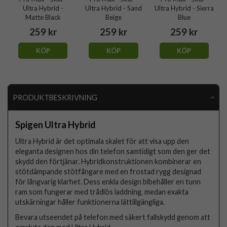
Ultra Hybrid -
Ultra Hybrid - Sand
Ultra Hybrid - Sierra
Matte Black
Beige
Blue
259 kr
259 kr
259 kr
KÖP
KÖP
KÖP
PRODUKTBESKRIVNING
Spigen Ultra Hybrid
Ultra Hybrid är det optimala skalet för att visa upp den
eleganta designen hos din telefon samtidigt som den ger det
skydd den förtjänar. Hybridkonstruktionen kombinerar en
stötdämpande stötfångare med en frostad rygg designad
för långvarig klarhet. Dess enkla design bibehåller en tunn
ram som fungerar med trådlös laddning, medan exakta
utskärningar håller funktionerna lättillgängliga.
Bevara utseendet på telefon med säkert fallskydd genom att