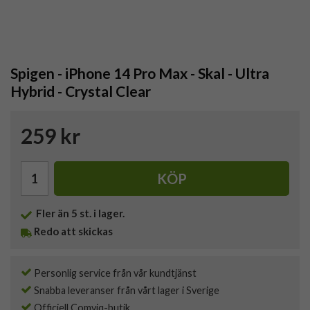
Spigen - iPhone 14 Pro Max - Skal - Ultra
Hybrid - Crystal Clear
259 kr
KÖP
Fler än 5 st. i lager.
Redo att skickas
Personlig service från vår kundtjänst
Snabba leveranser från vårt lager i Sverige
Officiell Comviq-butik