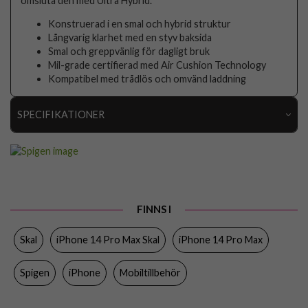
omsluta den med Ultra Hybrid.
Konstruerad i en smal och hybrid struktur
Långvarig klarhet med en styv baksida
Smal och greppvänlig för dagligt bruk
Mil-grade certifierad med Air Cushion Technology
Kompatibel med trådlös och omvänd laddning
SPECIFIKATIONER
Artikelnummer
76700
Passar till
iPhone 14 Pro Max
Produkttyp
Skal
FINNS I
Egenskaper
Trådlös laddning-kompatibel
Skal
iPhone 14 Pro Max Skal
iPhone 14 Pro Max
Färg
Genomskinlig
Material
Hårdplast (PC), Mjukplast (TPU)
Spigen
iPhone
Mobiltillbehör
Varumärke
Spigen