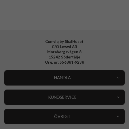
Varumärke
Spigen
Tillverkarens art nr
ACS04829
EAN
8809811863604
Comviq by SkalHuset
C/O Lowwi AB
Morabergsvägen 8
15242 Södertälje
Org. nr: 556881-9238
HANDLA
Outlet
Nyheter
KUNDSERVICE
Varumärken
Kundservice
Specialkategorier
90 dagars öppet köp
ÖVRIGT
Köpevillkor
Om oss
Retur