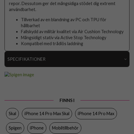
repor. Dessutom ger det mångsidiga stödet dig extremt
användbarhet.
Tillverkad av en blandning av PC och TPU för
hållbarhet
Fallskydd av militär kvalitet via Air Cushion Technology
Mångsidigt stativ via Active Stop Technology
Kompatibel med trådlös laddning
SPECIFIKATIONER
Artikelnummer
76711
Passar till
iPhone 14 Pro Max
Produkttyp
Skal
FINNS I
Egenskaper
Stativfunktion
Skal
iPhone 14 Pro Max Skal
iPhone 14 Pro Max
Färg
Genomskinlig
Material
Hårdplast (PC), Mjukplast (TPU)
Spigen
iPhone
Mobiltillbehör