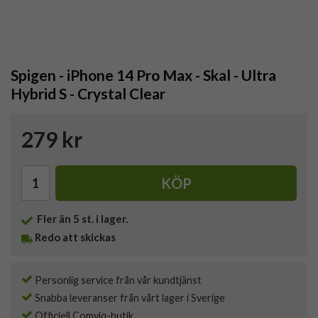
Spigen - iPhone 14 Pro Max - Skal - Ultra
Hybrid S - Crystal Clear
279 kr
KÖP
Fler än 5 st. i lager.
Redo att skickas
Personlig service från vår kundtjänst
Snabba leveranser från vårt lager i Sverige
Officiell Comviq-butik