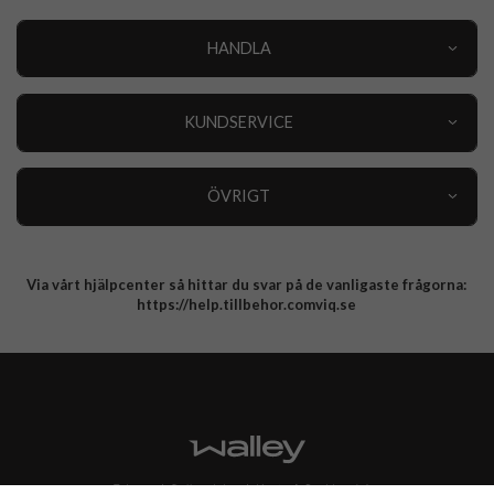
HANDLA
Outlet
Nyheter
KUNDSERVICE
Varumärken
Kundservice
Specialkategorier
90 dagars öppet köp
ÖVRIGT
Köpevillkor
Om oss
Retur
Om cookies
Via vårt hjälpcenter så hittar du svar på de vanligaste frågorna:
Integritetspolicy
https://help.tillbehor.comviq.se