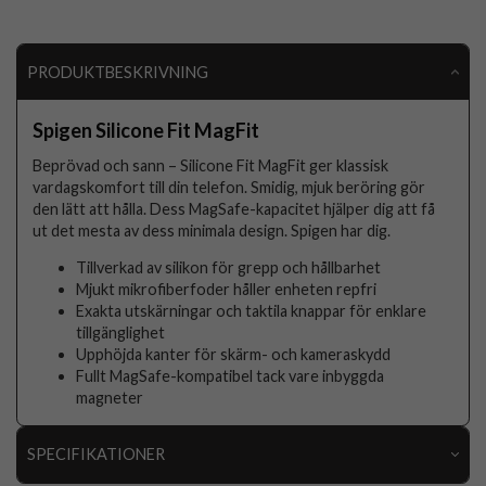
PRODUKTBESKRIVNING
Spigen Silicone Fit MagFit
Beprövad och sann – Silicone Fit MagFit ger klassisk
vardagskomfort till din telefon. Smidig, mjuk beröring gör
den lätt att hålla. Dess MagSafe-kapacitet hjälper dig att få
ut det mesta av dess minimala design. Spigen har dig.
Tillverkad av silikon för grepp och hållbarhet
Mjukt mikrofiberfoder håller enheten repfri
Exakta utskärningar och taktila knappar för enklare
tillgänglighet
Upphöjda kanter för skärm- och kameraskydd
Fullt MagSafe-kompatibel tack vare inbyggda
magneter
SPECIFIKATIONER