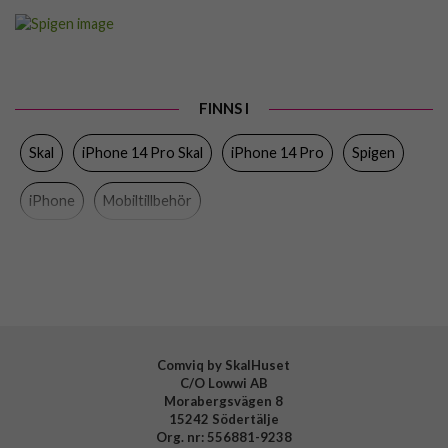
Artikelnummer
76805
Passar till
iPhone 14 Pro
Produkttyp
Skal
FINNS I
Egenskaper
MagSafe-kompatibel
Skal
iPhone 14 Pro Skal
iPhone 14 Pro
Spigen
Färg
Svart
Material
Silikon
iPhone
Mobiltillbehör
Varumärke
Spigen
Tillverkarens art nr
ACS04991
EAN
8809811864885
Comviq by SkalHuset
C/O Lowwi AB
Morabergsvägen 8
15242 Södertälje
Org. nr: 556881-9238