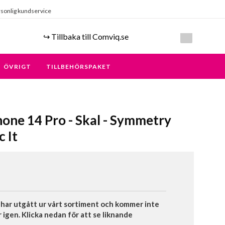
sonlig kundservice
↪️ Tillbaka till Comviq.se
ÖVRIGT
TILLBEHÖRSPAKET
hone 14 Pro - Skal - Symmetry
c It
har utgått ur vårt sortiment och kommer inte
r igen. Klicka nedan för att se liknande