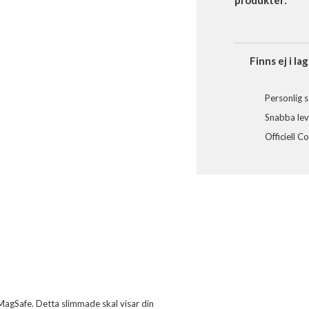
produkter:
Finns ej i lag
Personlig s
Snabba leve
Officiell C
agSafe. Detta slimmade skal visar din