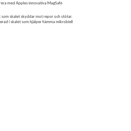
egrera med Apples innovativa MagSafe
gt som skalet skyddar mot repor och stötar.
grerad i skalet som hjälper hämma mikrobiell