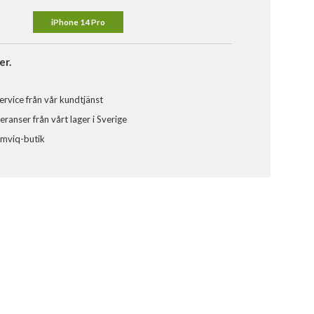
iPhone 14 Pro
er.
ervice från vår kundtjänst
ranser från vårt lager i Sverige
omviq-butik