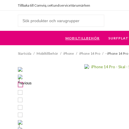
Tillbaka till Comviq.se
Kundservice
Varumärken
MOBILTILLBEHÖR
SURFPLAT
Startsida
/
Mobiltillbehör
/
iPhone
/
iPhone 14 Pro
/
- iPhone 14 Pro -
Previous