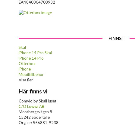
EAN
840304708932
FINNS I
Skal
iPhone 14 Pro Skal
iPhone 14 Pro
Otterbox
iPhone
Mobiltillbehör
Visa fler
Här finns vi
Comviq by SkalHuset
C/O Lowwi AB
Morabergsvägen 8
15242 Södertälje
Org. nr: 556881-9238