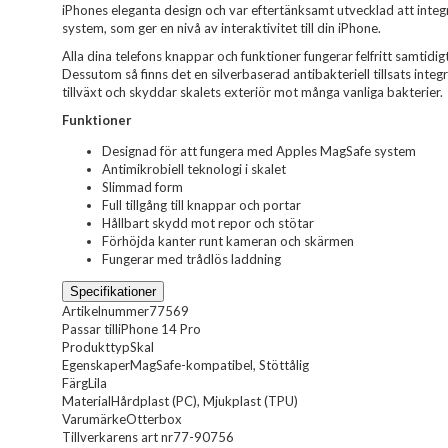
iPhones eleganta design och var eftertänksamt utvecklad att int
system, som ger en nivå av interaktivitet till din iPhone.
Alla dina telefons knappar och funktioner fungerar felfritt samtidi
Dessutom så finns det en silverbaserad antibakteriell tillsats inte
tillväxt och skyddar skalets exteriör mot många vanliga bakterier.
Funktioner
Designad för att fungera med Apples MagSafe system
Antimikrobiell teknologi i skalet
Slimmad form
Full tillgång till knappar och portar
Hållbart skydd mot repor och stötar
Förhöjda kanter runt kameran och skärmen
Fungerar med trådlös laddning
Specifikationer
Artikelnummer
77569
Passar till
iPhone 14 Pro
Produkttyp
Skal
Egenskaper
MagSafe-kompatibel, Stöttålig
Färg
Lila
Material
Hårdplast (PC), Mjukplast (TPU)
Varumärke
Otterbox
Tillverkarens art nr
77-90756