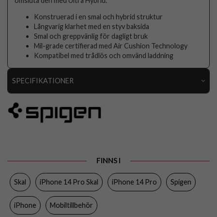
omsluta den med Ultra Hybrid.
Konstruerad i en smal och hybrid struktur
Långvarig klarhet med en styv baksida
Smal och greppvänlig för dagligt bruk
Mil-grade certifierad med Air Cushion Technology
Kompatibel med trådlös och omvänd laddning
SPECIFIKATIONER
Artikelnummer
76780
Passar till
iPhone 14 Pro
Produkttyp
Skal
Egenskaper
Trådlös laddning-kompatibel
FINNS I
Färg
Beige, Genomskinlig
Skal
iPhone 14 Pro Skal
iPhone 14 Pro
Spigen
Material
Hårdplast (PC), Mjukplast (TPU)
Varumärke
Spigen
iPhone
Mobiltillbehör