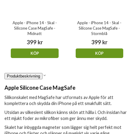
Apple - iPhone 14 - Skal -
Apple - iPhone 14 - Skal -
Silicone Case MagSafe -
Silicone Case MagSafe -
Midnatt
Stormblå
399 kr
399 kr
KÖP
KÖP
Produktbeskrivning
Apple Silicone Case MagSafe
Silikonskalet med MagSafe har utformats av Apple för att
komplettera och skydda din iPhone på ett smakfullt sätt.
Utsidan av silkeslent silikon känns skön att hålla i. Och insidan har
ett mjukt foder av mikrofiber som ger ännu mer skydd.
Skalet har inbyggda magneter som lägger sig helt perfekt mot
iPhone och fäster och släpper på magiskt vis varje gång.