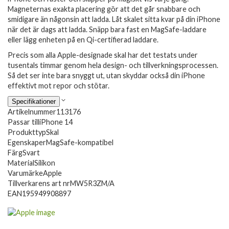
Magneternas exakta placering gör att det går snabbare och
smidigare än någonsin att ladda. Låt skalet sitta kvar på din iPhone
när det är dags att ladda. Snäpp bara fast en MagSafe-laddare
eller lägg enheten på en Qi-certifierad laddare.
Precis som alla Apple-designade skal har det testats under
tusentals timmar genom hela design- och tillverkningsprocessen.
Så det ser inte bara snyggt ut, utan skyddar också din iPhone
effektivt mot repor och stötar.
Specifikationer
Artikelnummer
113176
Passar till
iPhone 14
Produkttyp
Skal
Egenskaper
MagSafe-kompatibel
Färg
Svart
Material
Silikon
Varumärke
Apple
Tillverkarens art nr
MW5R3ZM/A
EAN
195949908897