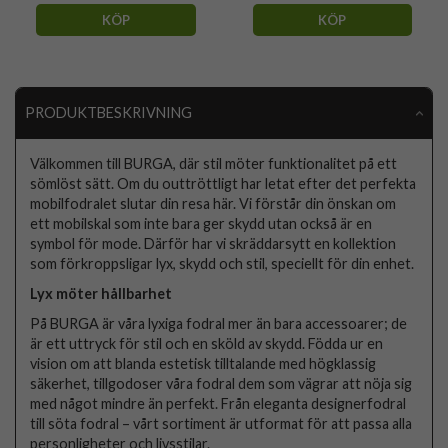
KÖP
KÖP
PRODUKTBESKRIVNING
Välkommen till BURGA, där stil möter funktionalitet på ett
sömlöst sätt. Om du outtröttligt har letat efter det perfekta
mobilfodralet slutar din resa här. Vi förstår din önskan om
ett mobilskal som inte bara ger skydd utan också är en
symbol för mode. Därför har vi skräddarsytt en kollektion
som förkroppsligar lyx, skydd och stil, speciellt för din enhet.
Lyx möter hållbarhet
På BURGA är våra lyxiga fodral mer än bara accessoarer; de
är ett uttryck för stil och en sköld av skydd. Födda ur en
vision om att blanda estetisk tilltalande med högklassig
säkerhet, tillgodoser våra fodral dem som vägrar att nöja sig
med något mindre än perfekt. Från eleganta designerfodral
till söta fodral – vårt sortiment är utformat för att passa alla
personligheter och livsstilar.