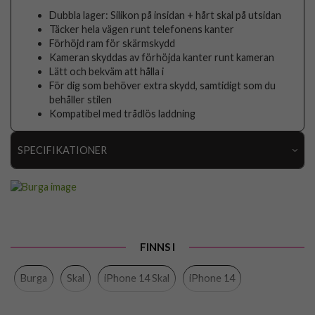
Dubbla lager: Silikon på insidan + hårt skal på utsidan
Täcker hela vägen runt telefonens kanter
Förhöjd ram för skärmskydd
Kameran skyddas av förhöjda kanter runt kameran
Lätt och bekväm att hålla i
För dig som behöver extra skydd, samtidigt som du
behåller stilen
Kompatibel med trådlös laddning
SPECIFIKATIONER
Artikelnummer
118375
Passar till
iPhone 14
Produkttyp
Skal
FINNS I
Färg
Flerfärgad
Burga
Skal
iPhone 14 Skal
iPhone 14
Material
Hårdplast (PC), Mjukplast (TPU)
Varumärke
Burga