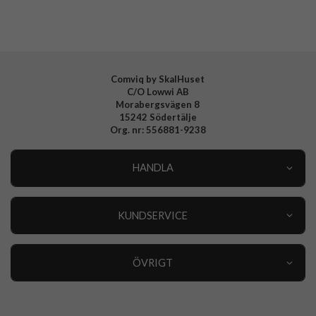
Tillverkarens art nr
904428
EAN
4772229044283
Comviq by SkalHuset
C/O Lowwi AB
Morabergsvägen 8
15242 Södertälje
Org. nr: 556881-9238
HANDLA
Outlet
Nyheter
KUNDSERVICE
Varumärken
Kundservice
Specialkategorier
90 dagars öppet köp
ÖVRIGT
Köpevillkor
Om oss
Retur
Om cookies