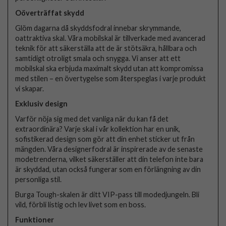
Oöverträffat skydd
Glöm dagarna då skyddsfodral innebar skrymmande,
oattraktiva skal. Våra mobilskal är tillverkade med avancerad
teknik för att säkerställa att de är stötsäkra, hållbara och
samtidigt otroligt smala och snygga. Vi anser att ett
mobilskal ska erbjuda maximalt skydd utan att kompromissa
med stilen – en övertygelse som återspeglas i varje produkt
vi skapar.
Exklusiv design
Varför nöja sig med det vanliga när du kan få det
extraordinära? Varje skal i vår kollektion har en unik,
sofistikerad design som gör att din enhet sticker ut från
mängden. Våra designerfodral är inspirerade av de senaste
modetrenderna, vilket säkerställer att din telefon inte bara
är skyddad, utan också fungerar som en förlängning av din
personliga stil.
Burga Tough-skalen är ditt VIP-pass till modedjungeln. Bli
vild, förbli listig och lev livet som en boss.
Funktioner