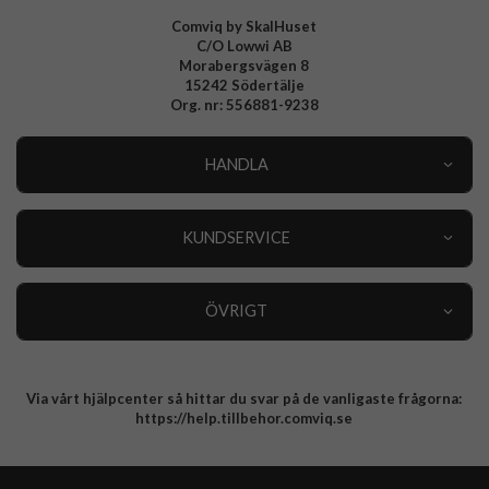
Comviq by SkalHuset
C/O Lowwi AB
Morabergsvägen 8
15242 Södertälje
Org. nr: 556881-9238
HANDLA
Outlet
Nyheter
KUNDSERVICE
Varumärken
Kundservice
Specialkategorier
90 dagars öppet köp
ÖVRIGT
Köpevillkor
Om oss
Retur
Om cookies
Via vårt hjälpcenter så hittar du svar på de vanligaste frågorna:
Integritetspolicy
https://help.tillbehor.comviq.se