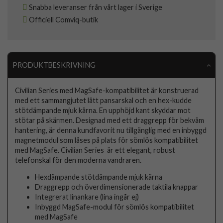
Snabba leveranser från vårt lager i Sverige
Officiell Comviq-butik
PRODUKTBESKRIVNING
Civilian Series med MagSafe-kompatibilitet är konstruerad
med ett sammangjutet lätt pansarskal och en hex-kudde
stötdämpande mjuk kärna. En upphöjd kant skyddar mot
stötar på skärmen. Designad med ett draggrepp för bekväm
hantering, är denna kundfavorit nu tillgänglig med en inbyggd
magnetmodul som låses på plats för sömlös kompatibilitet
med MagSafe. Civilian Series är ett elegant, robust
telefonskal för den moderna vandraren.
Hexdämpande stötdämpande mjuk kärna
Draggrepp och överdimensionerade taktila knappar
Integrerat linankare (lina ingår ej)
Inbyggd MagSafe-modul för sömlös kompatibilitet
med MagSafe