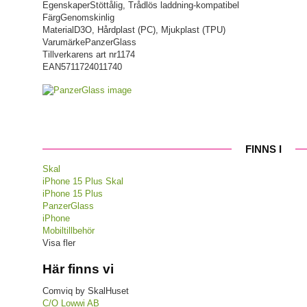
Egenskaper
Stöttålig, Trådlös laddning-kompatibel
Färg
Genomskinlig
Material
D3O, Hårdplast (PC), Mjukplast (TPU)
Varumärke
PanzerGlass
Tillverkarens art nr
1174
EAN
5711724011740
FINNS I
Skal
iPhone 15 Plus Skal
iPhone 15 Plus
PanzerGlass
iPhone
Mobiltillbehör
Visa fler
Här finns vi
Comviq by SkalHuset
C/O Lowwi AB