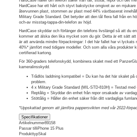
HardCase håller din telefon säker från fall, stötar, repor och det me
HardCase har ett hårt och styvt bakstycke omgivet av en mjukare
återvunnen plast, stommen av plast med 44% växtbaserat innehåll, 
Military Grade Standard. Det betyder att den tål flera fall från en h
och-av misstag-tappa-din-telefon av höjd.
HardCase skyddar och förlänger din telefons livslängd så att du e
kommer att älska den lika mycket som du gör. Detta är ett sätt att
är att använda mindre förpackningar: I det här fallet har vi lycka
40%* jämfört med tidigare modeller. Och som alla våra produkter 
certifierad kartong.
För 360-graders telefonskydd, kombinera skalet med ett Panzer
kameralinsskydd.
Trådlös laddning kompatibel = Du kan ha det här skalet på oc
problem.
4 x Military Grade Standard (MIL-STD-810H) = Testad med e
Reptålig = Skyddar din enhet från repor orsakade av vardag
Stöttålig = Håller din enhet säker från ditt vardagliga fumla
*Uppskattad genom att jämföra pappersvikten med vår 2022-förpa
Specifikationer
Artikelnummer
89158
Passar till
iPhone 15 Plus
Produkttyp
Skal