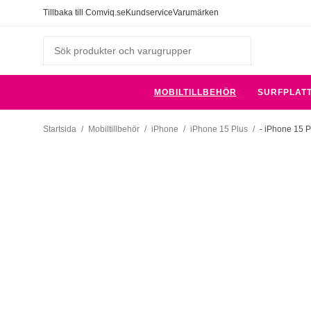
Tillbaka till Comviq.se
Kundservice
Varumärken
MOBILTILLBEHÖR
SURFPLAT
Startsida
/
Mobiltillbehör
/
iPhone
/
iPhone 15 Plus
/
- iPhone 15 P