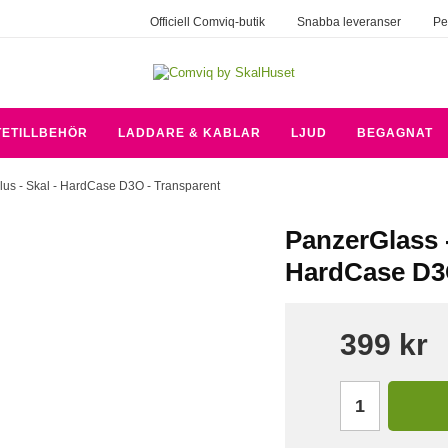
Officiell Comviq-butik
Snabba leveranser
Pe
TETILLBEHÖR
LADDARE & KABLAR
LJUD
BEGAGNAT
lus - Skal - HardCase D3O - Transparent
PanzerGlass -
HardCase D3O
399 kr