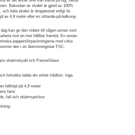
sta av allt annat livet kan kasta på dig. Detta
 ram. Baksidan av skalet är gjord av 100%
och hela skalet är dropptestat enligt 4x
öjd av 4,8 meter eller en sittande-på-balkong-
n dag kan ge den vidare till någon annan som
 arbeta mot en mer hållbar framtid. En annan
ts minska pappersförpackningarna med cirka
kommer den i en återvinningsbar FSC-
Glass skärmskydd och PanzerGlass
h fortsätta ladda din enhet trådlöst. Inga
n fallhöjd på 4,8 meter
ens faror.
nde, fall och skärmsprickor.
ckning.