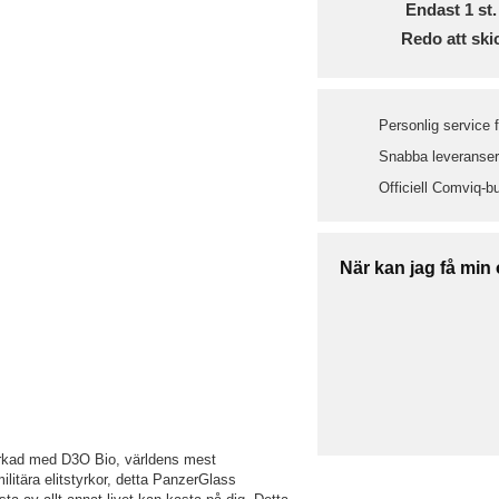
Endast
1
st.
Redo att ski
Personlig service 
Snabba leveranser 
Officiell Comviq-bu
När kan jag få min
erkad med D3O Bio, världens mest
litära elitstyrkor, detta PanzerGlass