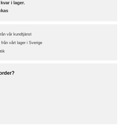
 kvar i lager.
ckas
från vår kundtjänst
från vårt lager i Sverige
tik
 order?