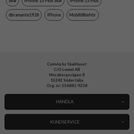
Skal
iPhone 15 Plus Skal
iPhone 15 Plus
Färg
Svart
Material
Återvunnen plast, Äkta läder
dbramante1928
iPhone
Mobiltillbehör
Varumärke
dbramante1928
Tillverkarens art nr
RO67GTBL1887
EAN
5711428018878
Comviq by SkalHuset
C/O Lowwi AB
Morabergsvägen 8
15242 Södertälje
Org. nr: 556881-9238
HANDLA
Outlet
Nyheter
KUNDSERVICE
Varumärken
Kundservice
Specialkategorier