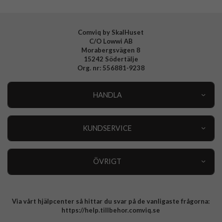
Comviq by SkalHuset
C/O Lowwi AB
Morabergsvägen 8
15242 Södertälje
Org. nr: 556881-9238
HANDLA
Outlet
Nyheter
KUNDSERVICE
Varumärken
Kundservice
Specialkategorier
90 dagars öppet köp
ÖVRIGT
Köpevillkor
Om oss
Retur
Om cookies
Via vårt hjälpcenter så hittar du svar på de vanligaste frågorna:
Integritetspolicy
https://help.tillbehor.comviq.se