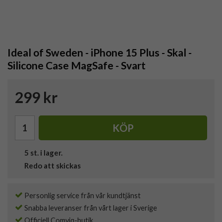
Ideal of Sweden - iPhone 15 Plus - Skal -
Silicone Case MagSafe - Svart
299 kr
KÖP
5
st. i lager.
Redo att skickas
Personlig service från vår kundtjänst
Snabba leveranser från vårt lager i Sverige
Officiell Comviq-butik