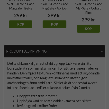
Skal - Silicone Case
Skal - Silicone Case
Skal - Silicone Case
MagSafe - Beige
MagSafe - Apricot
MagSafe - Cobalt
Blue
299 kr
299 kr
299 kr
KÖP
KÖP
KÖP
PRODUKTBESKRIVNING
Detta silikonskal ger ett stabilt grepp tack vare sin lätt
borstade yta som minskar risken för att telefonen glider ur
handen. Den mjuka texturen kombineras med ett skyddande
mikrofiberfoder, och MagSafe-kompatibiliteten gör
användningen ännu smidigare. Skalet är dropptestat av ett
internationellt ackrediterat laboratorium från 2 meter.
Dropptestat från 2 meter
Upphöjda kanter som skyddar kamera och skärm
Invändigt mikrofiberfoder