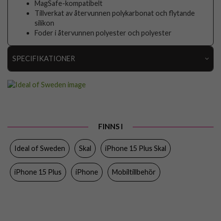
MagSafe-kompatibelt
Tillverkat av återvunnen polykarbonat och flytande
silikon
Foder i återvunnen polyester och polyester
SPECIFIKATIONER
Artikelnummer
107420
Passar till
iPhone 15 Plus
Produkttyp
Skal
FINNS I
Egenskaper
MagSafe-kompatibel
Ideal of Sweden
Skal
iPhone 15 Plus Skal
Färg
Svart
Material
Silikon
iPhone 15 Plus
iPhone
Mobiltillbehör
Varumärke
Ideal of Sweden
Tillverkarens art nr
IDSICMS-I2367-01
EAN
7340205192081