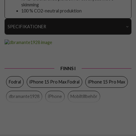
skimming
100 % CO2-neutral produktion
SPECIFIKATIONER
Artikelnummer
89104
Passar till
iPhone 15 Pro Max
Produkttyp
Fodral
FINNS I
Egenskaper
Kortfack, Löstagbart skal, RFID-skydd,
Trådlös laddning-kompatibel
Fodral
iPhone 15 Pro Max Fodral
iPhone 15 Pro Max
Färg
Blå
dbramante1928
iPhone
Mobiltillbehör
Material
Hårdplast (PC), Äkta läder
Varumärke
dbramante1928
Tillverkarens art nr
NY67PABL5695
EAN
5711428056955