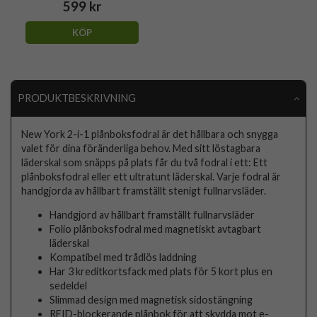
599 kr
KÖP
PRODUKTBESKRIVNING
New York 2-i-1 plånboksfodral är det hållbara och snygga
valet för dina föränderliga behov. Med sitt löstagbara
läderskal som snäpps på plats får du två fodral i ett: Ett
plånboksfodral eller ett ultratunt läderskal. Varje fodral är
handgjorda av hållbart framställt stenigt fullnarvsläder.
Handgjord av hållbart framställt fullnarvsläder
Folio plånboksfodral med magnetiskt avtagbart
läderskal
Kompatibel med trådlös laddning
Har 3 kreditkortsfack med plats för 5 kort plus en
sedeldel
Slimmad design med magnetisk sidostängning
RFID-blockerande plånbok för att skydda mot e-