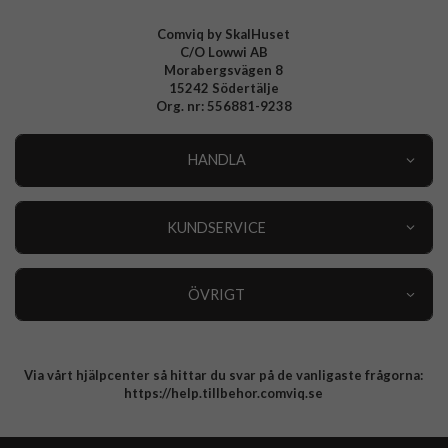
Comviq by SkalHuset
C/O Lowwi AB
Morabergsvägen 8
15242 Södertälje
Org. nr: 556881-9238
HANDLA
Outlet
Nyheter
KUNDSERVICE
Varumärken
Kundservice
Specialkategorier
90 dagars öppet köp
ÖVRIGT
Köpevillkor
Om oss
Retur
Om cookies
Via vårt hjälpcenter så hittar du svar på de vanligaste frågorna:
Integritetspolicy
https://help.tillbehor.comviq.se