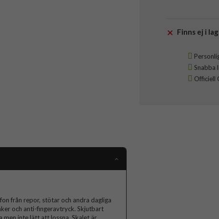
Finns ej i lag
Personlig
Snabba le
Officiell
on från repor, stötar och andra dagliga
äker och anti-fingeravtryck. Skjutbart
 men inte lätt att lossna. Skalet är