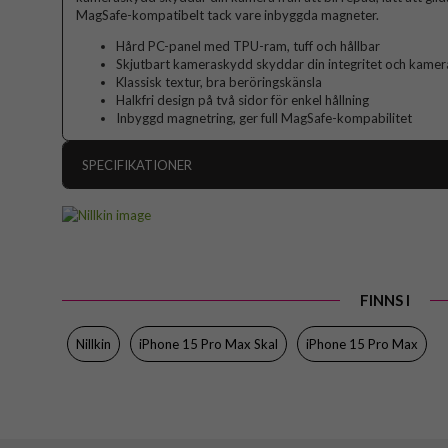
MagSafe-kompatibelt tack vare inbyggda magneter.
Hård PC-panel med TPU-ram, tuff och hållbar
Skjutbart kameraskydd skyddar din integritet och kamera
Klassisk textur, bra beröringskänsla
Halkfri design på två sidor för enkel hållning
Inbyggd magnetring, ger full MagSafe-kompabilitet
SPECIFIKATIONER
Artikelnummer
Passar till
Produkttyp
FINNS I
Egenskaper
Färg
Nillkin
iPhone 15 Pro Max Skal
iPhone 15 Pro Max
Material
Varumärke