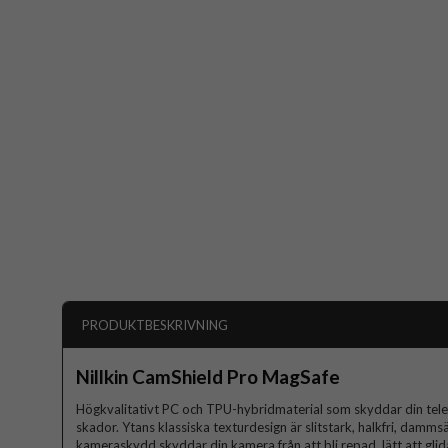
PRODUKTBESKRIVNING
Nillkin CamShield Pro MagSafe
Högkvalitativt PC och TPU-hybridmaterial som skyddar din telef
skador. Ytans klassiska texturdesign är slitstark, halkfri, damms
kameraskydd skyddar din kamera från att bli repad, lätt att glida