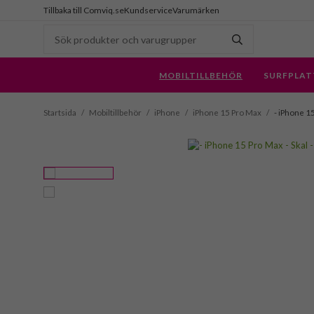
Tillbaka till Comviq.se
Kundservice
Varumärken
MOBILTILLBEHÖR
SURFPLAT
Startsida
/
Mobiltillbehör
/
iPhone
/
iPhone 15 Pro Max
/
- iPhone 15