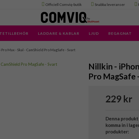
Officiell Comviq-butik
Snabba leveranser
TETILLBEHÖR
LADDARE & KABLAR
LJUD
BEGAGNAT
 Pro Max - Skal - CamShield Pro MagSafe - Svart
Nillkin - iPho
Pro MagSafe -
229 kr
Denna produkt 
komma in i lage
produkter: