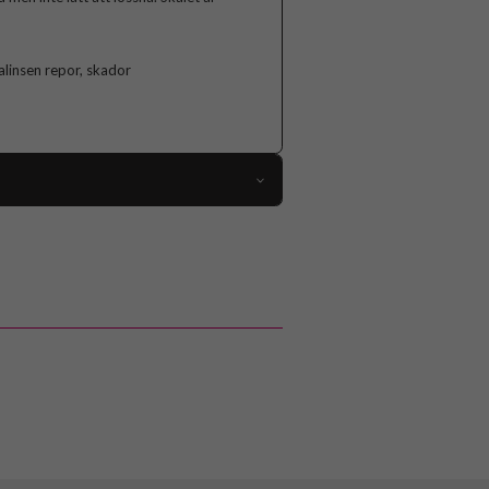
linsen repor, skador
93097
iPhone 15 Pro Max
Skal
Kameraskydd, MagSafe-kompatibel
Svart
Hårdplast (PC), Mjukplast (TPU)
Nillkin