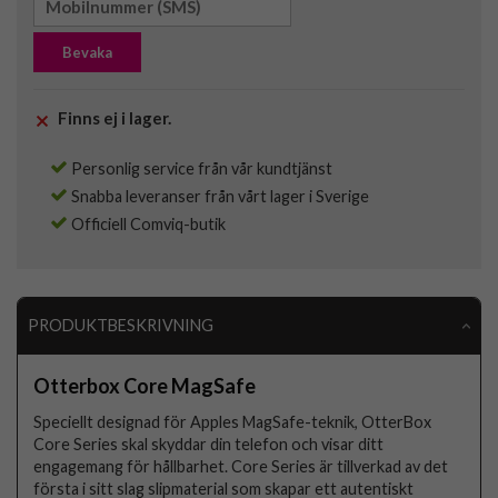
Bevaka
Finns ej i lager.
Personlig service från vår kundtjänst
Snabba leveranser från vårt lager i Sverige
Officiell Comviq-butik
PRODUKTBESKRIVNING
Otterbox Core MagSafe
Speciellt designad för Apples MagSafe-teknik, OtterBox
Core Series skal skyddar din telefon och visar ditt
engagemang för hållbarhet. Core Series är tillverkad av det
första i sitt slag slipmaterial som skapar ett autentiskt