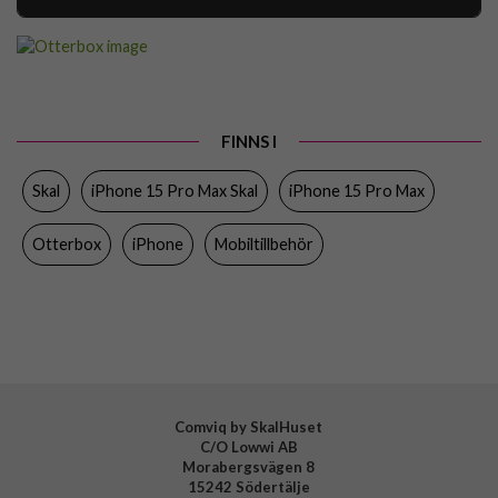
Artikelnummer
94491
Passar till
iPhone 15 Pro Max
Produkttyp
Skal
FINNS I
Egenskaper
MagSafe-kompatibel
Skal
iPhone 15 Pro Max Skal
iPhone 15 Pro Max
Färg
Blå
Material
Återvunnen plast
Otterbox
iPhone
Mobiltillbehör
Varumärke
Otterbox
Tillverkarens art nr
77-95146
EAN
840304757701
Comviq by SkalHuset
C/O Lowwi AB
Morabergsvägen 8
15242 Södertälje