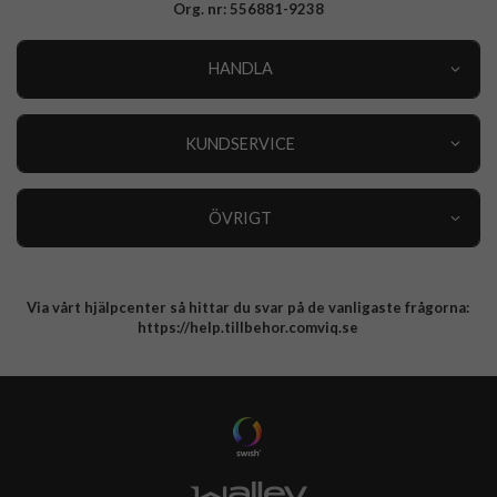
Org. nr: 556881-9238
HANDLA
Outlet
Nyheter
KUNDSERVICE
Varumärken
Kundservice
Specialkategorier
90 dagars öppet köp
ÖVRIGT
Köpevillkor
Om oss
Retur
Om cookies
Via vårt hjälpcenter så hittar du svar på de vanligaste frågorna:
Integritetspolicy
https://help.tillbehor.comviq.se