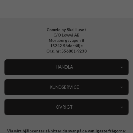
EAN
8809896749121
Comviq by SkalHuset
C/O Lowwi AB
Morabergsvägen 8
15242 Södertälje
Org. nr: 556881-9238
HANDLA
Outlet
Nyheter
KUNDSERVICE
Varumärken
Kundservice
Specialkategorier
90 dagars öppet köp
ÖVRIGT
Köpevillkor
Om oss
Retur
Om cookies
Via vårt hjälpcenter så hittar du svar på de vanligaste frågorna:
Integritetspolicy