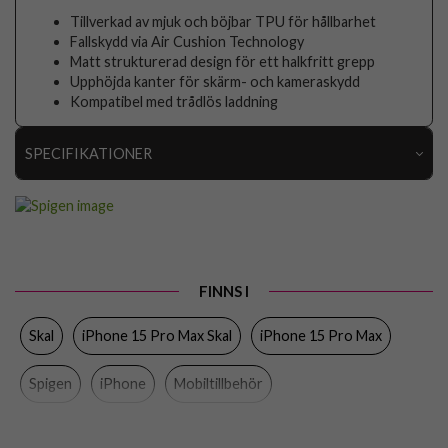
Tillverkad av mjuk och böjbar TPU för hållbarhet
Fallskydd via Air Cushion Technology
Matt strukturerad design för ett halkfritt grepp
Upphöjda kanter för skärm- och kameraskydd
Kompatibel med trådlös laddning
SPECIFIKATIONER
Artikelnummer
89420
Passar till
iPhone 15 Pro Max
Produkttyp
Skal
FINNS I
Egenskaper
Trådlös laddning-kompatibel
Skal
iPhone 15 Pro Max Skal
iPhone 15 Pro Max
Färg
Blå
Material
Mjukplast (TPU)
Spigen
iPhone
Mobiltillbehör
Varumärke
Spigen
Tillverkarens art nr
ACS06563