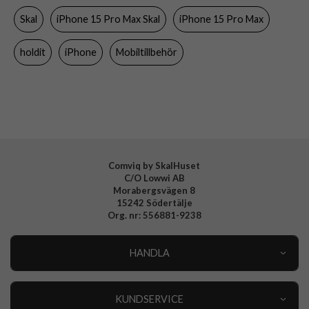
Skal
iPhone 15 Pro Max Skal
iPhone 15 Pro Max
Färg
Blå, Genomskinlig
Material
Hårdplast (PC), Mjukplast (TPU)
holdit
iPhone
Mobiltillbehör
Varumärke
holdit
Tillverkarens art nr
16285
EAN
7330985162855
Comviq by SkalHuset
C/O Lowwi AB
Morabergsvägen 8
15242 Södertälje
Org. nr: 556881-9238
HANDLA
Outlet
Nyheter
KUNDSERVICE
Varumärken