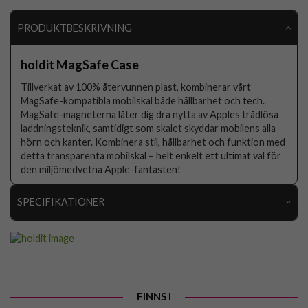
PRODUKTBESKRIVNING
holdit MagSafe Case
Tillverkat av 100% återvunnen plast, kombinerar vårt
MagSafe-kompatibla mobilskal både hållbarhet och tech.
MagSafe-magneterna låter dig dra nytta av Apples trådlösa
laddningsteknik, samtidigt som skalet skyddar mobilens alla
hörn och kanter. Kombinera stil, hållbarhet och funktion med
detta transparenta mobilskal – helt enkelt ett ultimat val för
den miljömedvetna Apple-fantasten!
SPECIFIKATIONER
Artikelnummer
97937
Passar till
iPhone 15 Pro Max
Produkttyp
Skal
FINNS I
Egenskaper
MagSafe-kompatibel