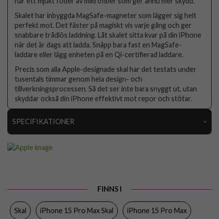
har ett mjukt foder av mikrofiber som ger ännu mer skydd.
Skalet har inbyggda MagSafe-magneter som lägger sig helt
perfekt mot. Det fäster på magiskt vis varje gång och ger
snabbare trådlös laddning. Låt skalet sitta kvar på din iPhone
när det är dags att ladda. Snäpp bara fast en MagSafe-
laddare eller lägg enheten på en Qi-certifierad laddare.
Precis som alla Apple-designade skal har det testats under
tusentals timmar genom hela design- och
tillverkningsprocessen. Så det ser inte bara snyggt ut, utan
skyddar också din iPhone effektivt mot repor och stötar.
SPECIFIKATIONER
Artikelnummer
92427
Passar till
iPhone 15 Pro Max
Produkttyp
Skal
FINNS I
Egenskaper
MagSafe-kompatibel
Skal
iPhone 15 Pro Max Skal
iPhone 15 Pro Max
Färg
Svart