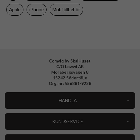
Material
Silikon
Apple
iPhone
Mobiltillbehör
Varumärke
Apple
Tillverkarens art nr
MT1M3ZM/A
EAN
194253940029
Comviq by SkalHuset
C/O Lowwi AB
Morabergsvägen 8
15242 Södertälje
Org. nr: 556881-9238
HANDLA
Outlet
Nyheter
KUNDSERVICE
Varumärken
Kundservice
Specialkategorier
90 dagars öppet köp