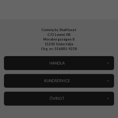
Tillverkarens art nr
ACS06568
EAN
8809896749176
Comviq by SkalHuset
C/O Lowwi AB
Morabergsvägen 8
15242 Södertälje
Org. nr: 556881-9238
HANDLA
Outlet
Nyheter
KUNDSERVICE
Varumärken
Kundservice
Specialkategorier
90 dagars öppet köp
ÖVRIGT
Köpevillkor
Om oss
Retur
Om cookies