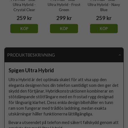
Ultra Hybrid -
Ultra Hybrid - Frost
Ultra Hybrid - Navy
Crystal Clear
Green
Blue
259 kr
299 kr
259 kr
KÖP
KÖP
KÖP
PRODUKTBESKRIVNING
Spigen Ultra Hybrid
Ultra Hybrid är det optimala skalet för att visa upp den
eleganta designen hos din telefon samtidigt som den ger det
skydd den förtjänar. Hybridkonstruktionen kombinerar en
stötdämpande stötfångare med en frostad rygg designad
för långvarig klarhet. Dess enkla design bibehåller en tunn
ram som fungerar med trådlös laddning, medan exakta
utskärningar håller funktionerna lättillgängliga.
Bevara utseendet på telefon med säkert fallskydd genom att