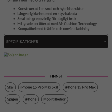
omsluta den med Ultra Hybrid.
Konstruerad i en smal och hybrid struktur
Långvarig klarhet med en styv baksida
Smal och greppvänlig för dagligt bruk
Mil-grade certifierad med Air Cushion Technology
Kompatibel med trådlös och omvänd laddning
SPECIFIKATIONER
Artikelnummer
89425
Passar till
iPhone 15 Pro Max
Produkttyp
Skal
FINNS I
Egenskaper
Trådlös laddning-kompatibel
Skal
iPhone 15 Pro Max Skal
iPhone 15 Pro Max
Färg
Genomskinlig, Svart
Material
Hårdplast (PC), Mjukplast (TPU)
Spigen
iPhone
Mobiltillbehör
Varumärke
Spigen