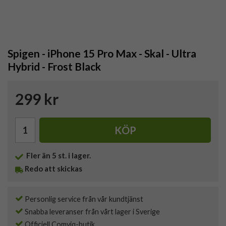
Spigen - iPhone 15 Pro Max - Skal - Ultra
Hybrid - Frost Black
299 kr
KÖP
Fler än 5 st. i lager.
Redo att skickas
Personlig service från vår kundtjänst
Snabba leveranser från vårt lager i Sverige
Officiell Comviq-butik